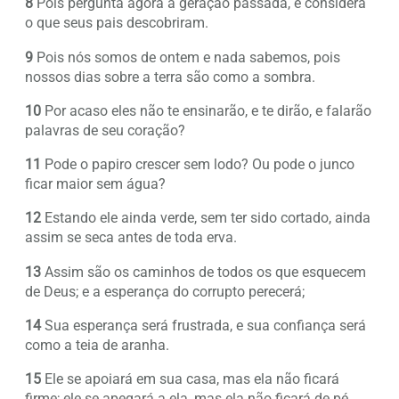
8
Pois pergunta agora à geração passada, e considera
o que seus pais descobriram.
9
Pois nós somos de ontem e nada sabemos, pois
nossos dias sobre a terra são como a sombra.
10
Por acaso eles não te ensinarão, e te dirão, e falarão
palavras de seu coração?
11
Pode o papiro crescer sem lodo? Ou pode o junco
ficar maior sem água?
12
Estando ele ainda verde, sem ter sido cortado, ainda
assim se seca antes de toda erva.
13
Assim são os caminhos de todos os que esquecem
de Deus; e a esperança do corrupto perecerá;
14
Sua esperança será frustrada, e sua confiança será
como a teia de aranha.
15
Ele se apoiará em sua casa, mas ela não ficará
firme; ele se apegará a ela, mas ela não ficará de pé.