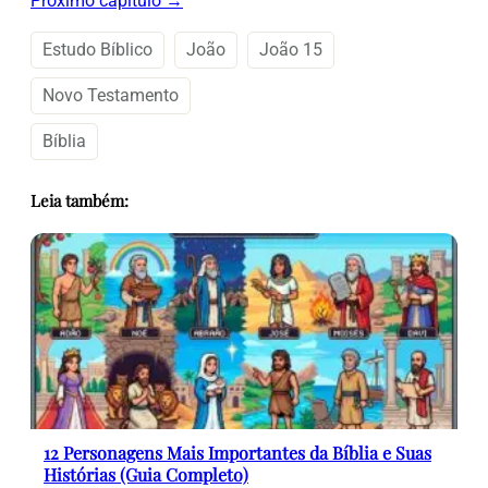
Próximo capítulo →
Estudo Bíblico
João
João 15
Novo Testamento
Bíblia
Leia também:
12 Personagens Mais Importantes da Bíblia e Suas
Histórias (Guia Completo)