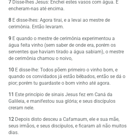
7
Disse-lhes Jesus: Enchei estes vasos com água. E
encheram-nas até encima.
8
E disse-lhes: Agora tirai, e a levai ao mestre de
cerimônia. Então levaram.
9
E quando o mestre de cerimônia experimentou a
água feita vinho (sem saber de onde era, porém os
serventes que haviam tirado a água sabiam), o mestre
de cerimônia chamou o noivo,
10
E disse-lhe: Todos põem primeiro o vinho bom, e
quando os convidados já estão bêbados, então se dá o
pior; porém tu guardaste o bom vinho até agora.
11
Este princípio de sinais Jesus fez em Caná da
Galileia, e manifestou sua glória; e seus discípulos
creram nele.
12
Depois disto desceu a Cafarnaum, ele e sua mãe,
seus irmãos, e seus discípulos, e ficaram ali não muitos
dias.