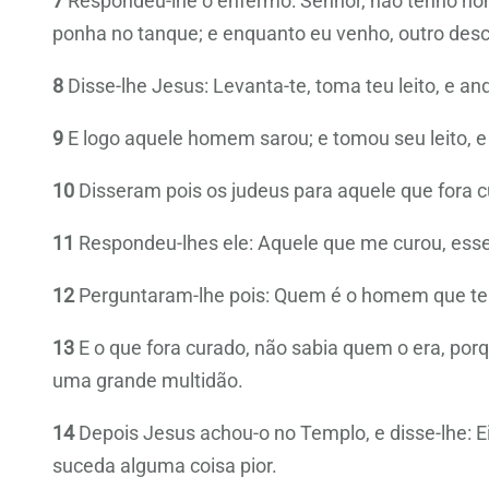
7
Respondeu-lhe o enfermo: Senhor, não tenho ho
ponha no tanque; e enquanto eu venho, outro des
8
Disse-lhe Jesus: Levanta-te, toma teu leito, e an
9
E logo aquele homem sarou; e tomou seu leito, e
10
Disseram pois os judeus para aquele que fora cura
11
Respondeu-lhes ele: Aquele que me curou, esse 
12
Perguntaram-lhe pois: Quem é o homem que te d
13
E o que fora curado, não sabia quem o era, porq
uma grande multidão.
14
Depois Jesus achou-o no Templo, e disse-lhe: Ei
suceda alguma coisa pior.