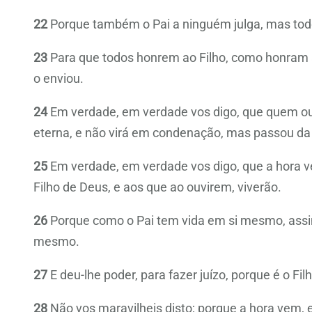
22
Porque também o Pai a ninguém julga, mas todo 
23
Para que todos honrem ao Filho, como honram a
o enviou.
24
Em verdade, em verdade vos digo, que quem ouv
eterna, e não virá em condenação, mas passou da 
25
Em verdade, em verdade vos digo, que a hora v
Filho de Deus, e aos que ao ouvirem, viverão.
26
Porque como o Pai tem vida em si mesmo, assi
mesmo.
27
E deu-lhe poder, para fazer juízo, porque é o F
28
Não vos maravilheis disto; porque a hora vem, 