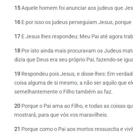
15
Aquele homem foi anunciar aos judeus que Jesu
16
E por isso os judeus perseguiam Jesus, porque 
17
E Jesus lhes respondeu: Meu Pai até agora tra
18
Por isto ainda mais procuravam os Judeus mat
dizia que Deus era seu próprio Pai, fazendo-se igu
19
Respondeu pois Jesus, e disse-lhes: Em verdade
coisa alguma de si mesmo, a não ser aquilo que ele
semelhantemente o Filho também as faz.
20
Porque o Pai ama ao Filho, e todas as coisas qu
mostrará, para que vós vos maravilheis.
21
Porque como o Pai aos mortos ressuscita e vivif