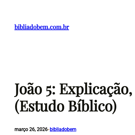
Pular
para
o
bibliadobem.com.br
conteúdo
João 5: Explicação
(Estudo Bíblico)
•
março 26, 2026
bibliadobem