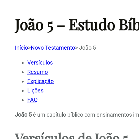
João 5 – Estudo Bí
Início
>
Novo Testamento
>
João 5
Versículos
Resumo
Explicação
Lições
FAQ
João 5
é um capítulo bíblico com ensinamentos imp
Versículos de João 5