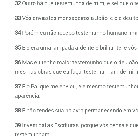
32
Outro há que testemunha de mim, e sei que o 
33
Vós enviastes mensageiros a João, e ele deu 
34
Porém eu não recebo testemunho humano; mas d
35
Ele era uma lâmpada ardente e brilhante; e vós
36
Mas eu tenho maior testemunho que o de João;
mesmas obras que eu faço, testemunham de mim 
37
E o Pai que me enviou, ele mesmo testemunhou
aparência.
38
E não tendes sua palavra permanecendo em vós;
39
Investigai as Escrituras; porque vós pensais qu
testemunham.