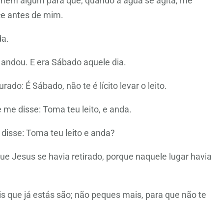
mem algum para que, quando a água se agita, me
ce antes de mim.
da.
 andou. E era Sábado aquele dia.
do: É Sábado, não te é lícito levar o leito.
me disse: Toma teu leito, e anda.
isse: Toma teu leito e anda?
ue Jesus se havia retirado, porque naquele lugar havia
s que já estás são; não peques mais, para que não te