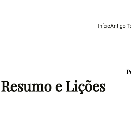
Início
Antigo 
P
, Resumo e Lições