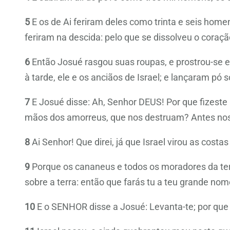
5
E os de Ai feriram deles como trinta e seis home
feriram na descida: pelo que se dissolveu o coraçã
6
Então Josué rasgou suas roupas, e prostrou-se e
à tarde, ele e os anciãos de Israel; e lançaram pó
7
E Josué disse: Ah, Senhor DEUS! Por que fizeste 
mãos dos amorreus, que nos destruam? Antes nos 
8
Ai Senhor! Que direi, já que Israel virou as costa
9
Porque os cananeus e todos os moradores da ter
sobre a terra: então que farás tu a teu grande no
10
E o SENHOR disse a Josué: Levanta-te; por que 