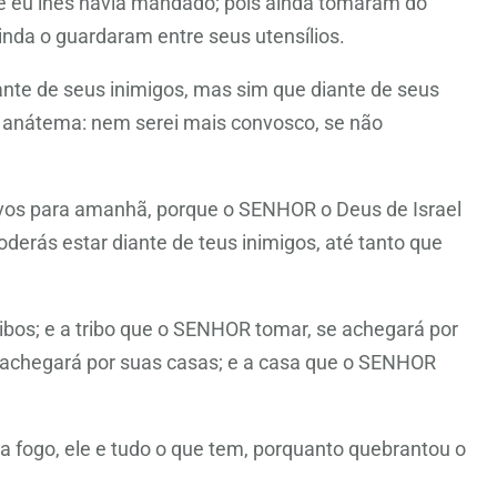
e eu lhes havia mandado; pois ainda tomaram do
nda o guardaram entre seus utensílios.
diante de seus inimigos, mas sim que diante de seus
er anátema: nem serei mais convosco, se não
ai-vos para amanhã, porque o SENHOR o Deus de Israel
oderás estar diante de teus inimigos, até tanto que
ibos; e a tribo que o SENHOR tomar, se achegará por
e achegará por suas casas; e a casa que o SENHOR
a fogo, ele e tudo o que tem, porquanto quebrantou o