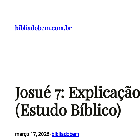
Pular
para
o
bibliadobem.com.br
conteúdo
Josué 7: Explicaçã
(Estudo Bíblico)
•
março 17, 2026
bibliadobem