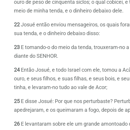
ouro de peso de cinquenta siclos; o qual cobicei, e
meio de minha tenda, e o dinheiro debaixo dele.
22
Josué então enviou mensageiros, os quais fora
sua tenda, e o dinheiro debaixo disso:
23
E tomando-o do meio da tenda, trouxeram-no a J
diante do SENHOR.
24
Então Josué, e todo Israel com ele, tomou a Acã 
ouro, e seus filhos, e suas filhas, e seus bois, e s
tinha, e levaram-no tudo ao vale de Acor;
25
E disse Josué: Por que nos perturbaste? Perturb
apedrejaram, e os queimaram a fogo, depois de ap
26
E levantaram sobre ele um grande amontoado de