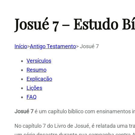
Josué 7 – Estudo B
Início
>
Antigo Testamento
>
Josué 7
Versículos
Resumo
Explicação
Lições
FAQ
Josué 7
é um capítulo bíblico com ensinamentos im
No capítulo 7 do Livro de Josué, é relatada uma tr
um sério desastre durante sua campanha contra Ai.