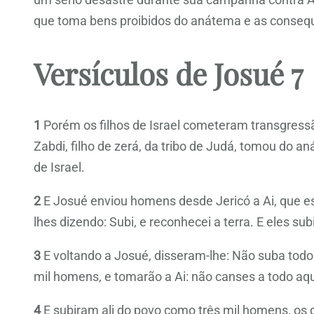
que toma bens proibidos do anátema e as consequên
Versículos de Josué 7
1
Porém os filhos de Israel cometeram transgressão
Zabdi, filho de zerá, da tribo de Judá, tomou do a
de Israel.
2
E Josué enviou homens desde Jericó a Ai, que est
lhes dizendo: Subi, e reconhecei a terra. E eles su
3
E voltando a Josué, disseram-lhe: Não suba tod
mil homens, e tomarão a Ai: não canses a todo aqu
4
E subiram ali do povo como três mil homens, os q