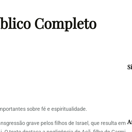
íblico Completo
S
portantes sobre fé e espiritualidade.
A
ansgressão grave pelos filhos de Israel, que resulta em
 O texto destaca a negligência de Acã, filho de Carmi,