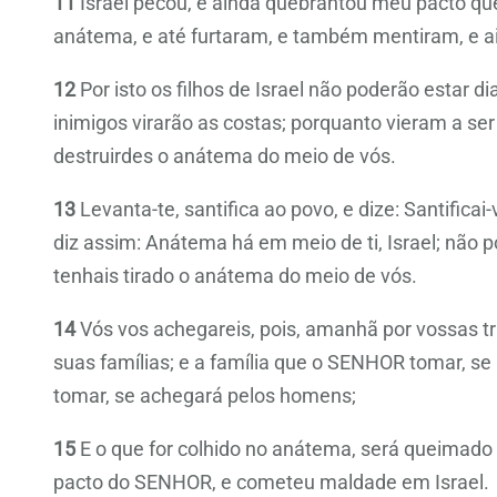
11
Israel pecou, e ainda quebrantou meu pacto qu
anátema, e até furtaram, e também mentiram, e ai
12
Por isto os filhos de Israel não poderão estar 
inimigos virarão as costas; porquanto vieram a s
destruirdes o anátema do meio de vós.
13
Levanta-te, santifica ao povo, e dize: Santific
diz assim: Anátema há em meio de ti, Israel; não p
tenhais tirado o anátema do meio de vós.
14
Vós vos achegareis, pois, amanhã por vossas tr
suas famílias; e a família que o SENHOR tomar, s
tomar, se achegará pelos homens;
15
E o que for colhido no anátema, será queimado 
pacto do SENHOR, e cometeu maldade em Israel.