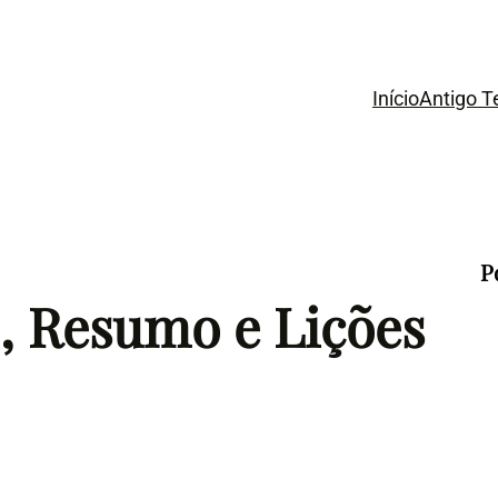
Início
Antigo 
P
o, Resumo e Lições