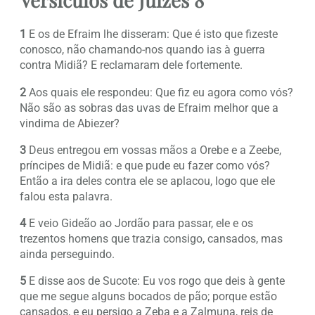
1
E os de Efraim lhe disseram: Que é isto que fizeste
conosco, não chamando-nos quando ias à guerra
contra Midiã? E reclamaram dele fortemente.
2
Aos quais ele respondeu: Que fiz eu agora como vós?
Não são as sobras das uvas de Efraim melhor que a
vindima de Abiezer?
3
Deus entregou em vossas mãos a Orebe e a Zeebe,
príncipes de Midiã: e que pude eu fazer como vós?
Então a ira deles contra ele se aplacou, logo que ele
falou esta palavra.
4
E veio Gideão ao Jordão para passar, ele e os
trezentos homens que trazia consigo, cansados, mas
ainda perseguindo.
5
E disse aos de Sucote: Eu vos rogo que deis à gente
que me segue alguns bocados de pão; porque estão
cansados, e eu persigo a Zeba e a Zalmuna, reis de