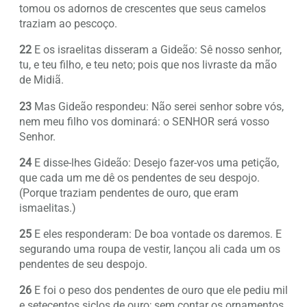
tomou os adornos de crescentes que seus camelos
traziam ao pescoço.
22
E os israelitas disseram a Gideão: Sê nosso senhor,
tu, e teu filho, e teu neto; pois que nos livraste da mão
de Midiã.
23
Mas Gideão respondeu: Não serei senhor sobre vós,
nem meu filho vos dominará: o SENHOR será vosso
Senhor.
24
E disse-lhes Gideão: Desejo fazer-vos uma petição,
que cada um me dê os pendentes de seu despojo.
(Porque traziam pendentes de ouro, que eram
ismaelitas.)
25
E eles responderam: De boa vontade os daremos. E
segurando uma roupa de vestir, lançou ali cada um os
pendentes de seu despojo.
26
E foi o peso dos pendentes de ouro que ele pediu mil
e setecentos siclos de ouro; sem contar os ornamentos,