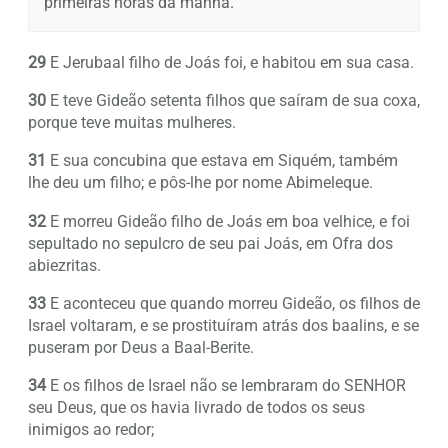
primeiras horas da manhã.
29
E Jerubaal filho de Joás foi, e habitou em sua casa.
30
E teve Gideão setenta filhos que saíram de sua coxa,
porque teve muitas mulheres.
31
E sua concubina que estava em Siquém, também
lhe deu um filho; e pôs-lhe por nome Abimeleque.
32
E morreu Gideão filho de Joás em boa velhice, e foi
sepultado no sepulcro de seu pai Joás, em Ofra dos
abiezritas.
33
E aconteceu que quando morreu Gideão, os filhos de
Israel voltaram, e se prostituíram atrás dos baalins, e se
puseram por Deus a Baal-Berite.
34
E os filhos de Israel não se lembraram do SENHOR
seu Deus, que os havia livrado de todos os seus
inimigos ao redor;