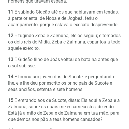
homens que tiravam espada.
11
E subindo Gideão até os que habitavam em tendas,
à parte oriental de Noba e de Jogbeá, feriu o
acampamento, porque estava o exército desprevenido.
12
E fugindo Zeba e Zalmuna, ele os seguiu; e tomados
os dois reis de Midiã, Zeba e Zalmuna, espantou a todo
aquele exército.
13
E Gideão filho de Joás voltou da batalha antes que
o sol subisse;
14
E tomou um jovem dos de Sucote, e perguntando-
lhe, ele lhe deu por escrito os principais de Sucote e
seus anciãos, setenta e sete homens.
15
E entrando aos de Sucote, disse: Eis aqui a Zeba e a
Zalmuna, sobre os quais me escarnecestes, dizendo:
Está já a mão de Zeba e de Zalmuna em tua mão, para
que demos nós pão a teus homens cansados?