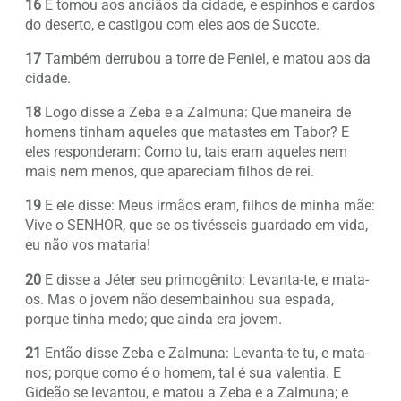
16
E tomou aos anciãos da cidade, e espinhos e cardos
do deserto, e castigou com eles aos de Sucote.
17
Também derrubou a torre de Peniel, e matou aos da
cidade.
18
Logo disse a Zeba e a Zalmuna: Que maneira de
homens tinham aqueles que matastes em Tabor? E
eles responderam: Como tu, tais eram aqueles nem
mais nem menos, que apareciam filhos de rei.
19
E ele disse: Meus irmãos eram, filhos de minha mãe:
Vive o SENHOR, que se os tivésseis guardado em vida,
eu não vos mataria!
20
E disse a Jéter seu primogênito: Levanta-te, e mata-
os. Mas o jovem não desembainhou sua espada,
porque tinha medo; que ainda era jovem.
21
Então disse Zeba e Zalmuna: Levanta-te tu, e mata-
nos; porque como é o homem, tal é sua valentia. E
Gideão se levantou, e matou a Zeba e a Zalmuna; e