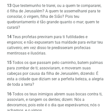
13
Que testemunho te trarei, ou a quem te compararei,
ó filha de Jerusalém? A quem te assemelharei para te
consolar, ó virgem, filha de Sião? Pois teu
quebrantamento é tão grande quanto o mar; quem te
curará?
14
Teus profetas previram para ti futilidades e
enganos; e não expuseram tua maldade para evitar teu
cativeiro; em vez disso te predisseram profecias
mentirosas e ilusórias.
15
Todos os que passam pelo caminho, batem palmas
para zombar de ti; assoviaram, e moveram suas
cabeças por causa da filha de Jerusalém, dizendo: É
esta a cidade que diziam ser a perfeita beleza, a alegria
de toda a terra?
16
Todos os teus inimigos abrem suas bocas contra ti,
assoviam, e rangem os dentes; dizem: Nós a
devoramos; pois este é o dia que esperávamos; nós o
achamos, e o vimos.