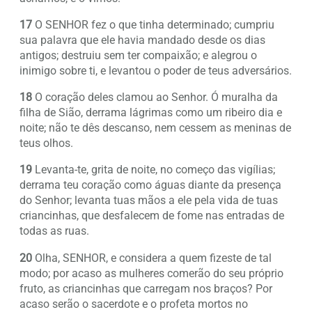
17
O SENHOR fez o que tinha determinado; cumpriu
sua palavra que ele havia mandado desde os dias
antigos; destruiu sem ter compaixão; e alegrou o
inimigo sobre ti, e levantou o poder de teus adversários.
18
O coração deles clamou ao Senhor. Ó muralha da
filha de Sião, derrama lágrimas como um ribeiro dia e
noite; não te dês descanso, nem cessem as meninas de
teus olhos.
19
Levanta-te, grita de noite, no começo das vigílias;
derrama teu coração como águas diante da presença
do Senhor; levanta tuas mãos a ele pela vida de tuas
criancinhas, que desfalecem de fome nas entradas de
todas as ruas.
20
Olha, SENHOR, e considera a quem fizeste de tal
modo; por acaso as mulheres comerão do seu próprio
fruto, as criancinhas que carregam nos braços? Por
acaso serão o sacerdote e o profeta mortos no