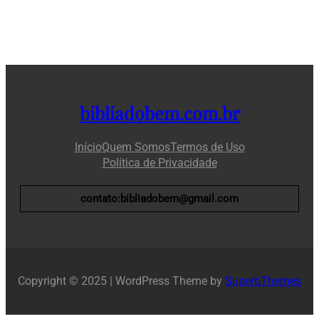
bibliadobem.com.br
Início
Quem Somos
Termos de Uso
Política de Privacidade
contato:bibliadobem@gmail.com
Copyright © 2025 | WordPress Theme by
SuperbThemes