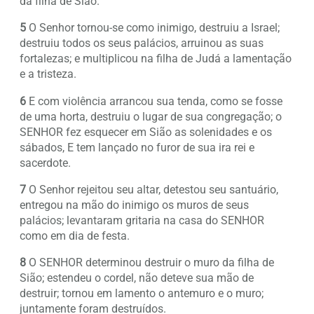
da filha de Sião.
5
O Senhor tornou-se como inimigo, destruiu a Israel;
destruiu todos os seus palácios, arruinou as suas
fortalezas; e multiplicou na filha de Judá a lamentação
e a tristeza.
6
E com violência arrancou sua tenda, como se fosse
de uma horta, destruiu o lugar de sua congregação; o
SENHOR fez esquecer em Sião as solenidades e os
sábados, E tem lançado no furor de sua ira rei e
sacerdote.
7
O Senhor rejeitou seu altar, detestou seu santuário,
entregou na mão do inimigo os muros de seus
palácios; levantaram gritaria na casa do SENHOR
como em dia de festa.
8
O SENHOR determinou destruir o muro da filha de
Sião; estendeu o cordel, não deteve sua mão de
destruir; tornou em lamento o antemuro e o muro;
juntamente foram destruídos.