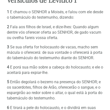
1
E chamou o SENHOR a Moisés, e falou com ele desde
o tabernáculo do testemunho, dizendo:
2
Fala aos filhos de Israel, e dize-lhes: Quando algum
dentre vós oferecer oferta ao SENHOR, de gado vacum
ou ovelha fareis vossa oferta.
3
Se sua oferta for holocausto de vacas, macho sem
mácula o oferecerá: de sua vontade o oferecerá à porta
do tabernáculo do testemunho diante do SENHOR.
4
E porá sua mão sobre a cabeça do holocausto; e ele o
aceitará para expiar-lhe.
5
Então degolará o bezerro na presença do SENHOR; e
os sacerdotes, filhos de Arão, oferecerão o sangue, e o
espargirão ao redor sobre o altar, o qual está à porta do
tabernáculo do testemunho.
6
E tirará a pele do holocausto, e o dividirá em suas