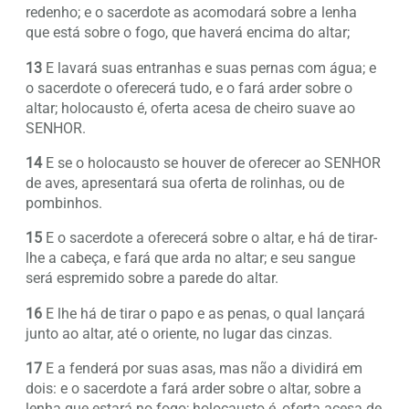
redenho; e o sacerdote as acomodará sobre a lenha
que está sobre o fogo, que haverá encima do altar;
13
E lavará suas entranhas e suas pernas com água; e
o sacerdote o oferecerá tudo, e o fará arder sobre o
altar; holocausto é, oferta acesa de cheiro suave ao
SENHOR.
14
E se o holocausto se houver de oferecer ao SENHOR
de aves, apresentará sua oferta de rolinhas, ou de
pombinhos.
15
E o sacerdote a oferecerá sobre o altar, e há de tirar-
lhe a cabeça, e fará que arda no altar; e seu sangue
será espremido sobre a parede do altar.
16
E lhe há de tirar o papo e as penas, o qual lançará
junto ao altar, até o oriente, no lugar das cinzas.
17
E a fenderá por suas asas, mas não a dividirá em
dois: e o sacerdote a fará arder sobre o altar, sobre a
lenha que estará no fogo; holocausto é, oferta acesa de