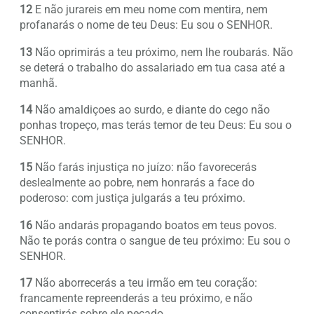
12
E não jurareis em meu nome com mentira, nem
profanarás o nome de teu Deus: Eu sou o SENHOR.
13
Não oprimirás a teu próximo, nem lhe roubarás. Não
se deterá o trabalho do assalariado em tua casa até a
manhã.
14
Não amaldiçoes ao surdo, e diante do cego não
ponhas tropeço, mas terás temor de teu Deus: Eu sou o
SENHOR.
15
Não farás injustiça no juízo: não favorecerás
deslealmente ao pobre, nem honrarás a face do
poderoso: com justiça julgarás a teu próximo.
16
Não andarás propagando boatos em teus povos.
Não te porás contra o sangue de teu próximo: Eu sou o
SENHOR.
17
Não aborrecerás a teu irmão em teu coração:
francamente repreenderás a teu próximo, e não
consentirás sobre ele pecado.