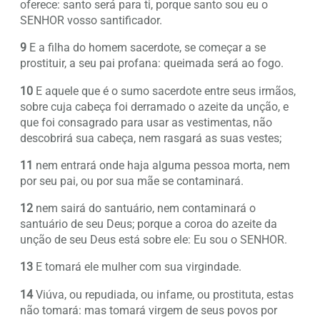
oferece: santo será para ti, porque santo sou eu o
SENHOR vosso santificador.
9
E a filha do homem sacerdote, se começar a se
prostituir, a seu pai profana: queimada será ao fogo.
10
E aquele que é o sumo sacerdote entre seus irmãos,
sobre cuja cabeça foi derramado o azeite da unção, e
que foi consagrado para usar as vestimentas, não
descobrirá sua cabeça, nem rasgará as suas vestes;
11
nem entrará onde haja alguma pessoa morta, nem
por seu pai, ou por sua mãe se contaminará.
12
nem sairá do santuário, nem contaminará o
santuário de seu Deus; porque a coroa do azeite da
unção de seu Deus está sobre ele: Eu sou o SENHOR.
13
E tomará ele mulher com sua virgindade.
14
Viúva, ou repudiada, ou infame, ou prostituta, estas
não tomará: mas tomará virgem de seus povos por