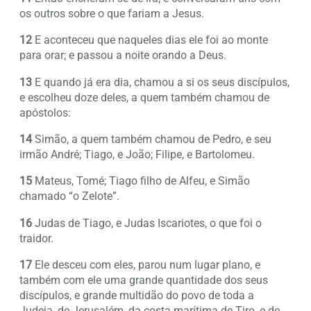
os outros sobre o que fariam a Jesus.
12
E aconteceu que naqueles dias ele foi ao monte
para orar; e passou a noite orando a Deus.
13
E quando já era dia, chamou a si os seus discípulos,
e escolheu doze deles, a quem também chamou de
apóstolos:
14
Simão, a quem também chamou de Pedro, e seu
irmão André; Tiago, e João; Filipe, e Bartolomeu.
15
Mateus, Tomé; Tiago filho de Alfeu, e Simão
chamado “o Zelote”.
16
Judas de Tiago, e Judas Iscariotes, o que foi o
traidor.
17
Ele desceu com eles, parou num lugar plano, e
também com ele uma grande quantidade dos seus
discípulos, e grande multidão do povo de toda a
Judeia, de Jerusalém, da costa marítima de Tiro, e de