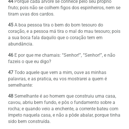
44
Porque cada árvore se conhece pelo seu próprio
fruto; pois não se colhem figos dos espinheiros, nem se
tiram uvas dos cardos.
45
A boa pessoa tira o bem do bom tesouro do
coração, e a pessoa má tira o mal do mau tesouro; pois
a sua boca fala daquilo que o coração tem em
abundância.
46
E por que me chamais: “Senhor!”, “Senhor!”, e não
fazeis o que eu digo?
47
Todo aquele que vem a mim, ouve as minhas
palavras, e as pratica, eu vos mostrarei a quem é
semelhante:
48
Semelhante é ao homem que construiu uma casa,
cavou, abriu bem fundo, e pôs o fundamento sobre a
rocha; e quando veio a enchente, a corrente bateu com
ímpeto naquela casa, e não a pôde abalar, porque tinha
sido bem construída.