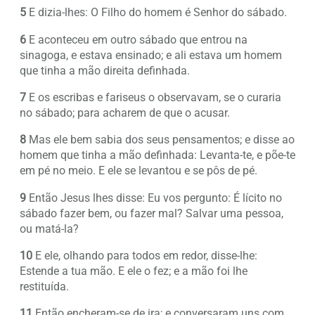
5
E dizia-lhes: O Filho do homem é Senhor do sábado.
6
E aconteceu em outro sábado que entrou na
sinagoga, e estava ensinado; e ali estava um homem
que tinha a mão direita definhada.
7
E os escribas e fariseus o observavam, se o curaria
no sábado; para acharem de que o acusar.
8
Mas ele bem sabia dos seus pensamentos; e disse ao
homem que tinha a mão definhada: Levanta-te, e põe-te
em pé no meio. E ele se levantou e se pôs de pé.
9
Então Jesus lhes disse: Eu vos pergunto: É lícito no
sábado fazer bem, ou fazer mal? Salvar uma pessoa,
ou matá-la?
10
E ele, olhando para todos em redor, disse-lhe:
Estende a tua mão. E ele o fez; e a mão foi lhe
restituída.
11
Então encheram-se de ira; e conversaram uns com