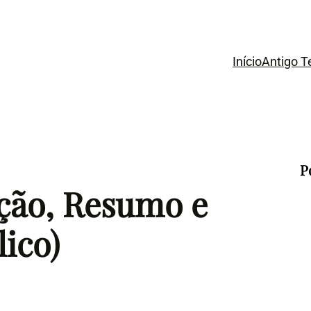
Início
Antigo 
P
ação, Resumo e
lico)