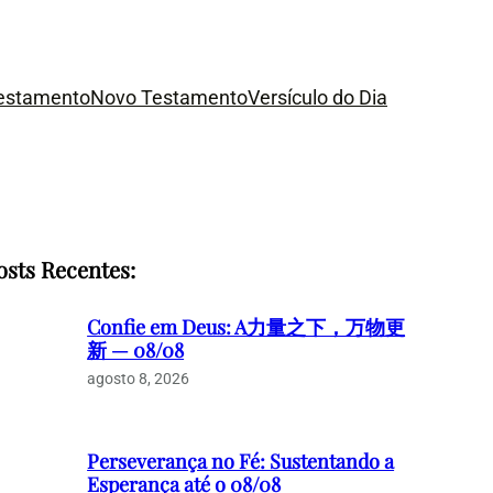
Testamento
Novo Testamento
Versículo do Dia
osts Recentes:
Confie em Deus: A力量之下，万物更
新 — 08/08
agosto 8, 2026
Perseverança no Fé: Sustentando a
Esperança até o 08/08