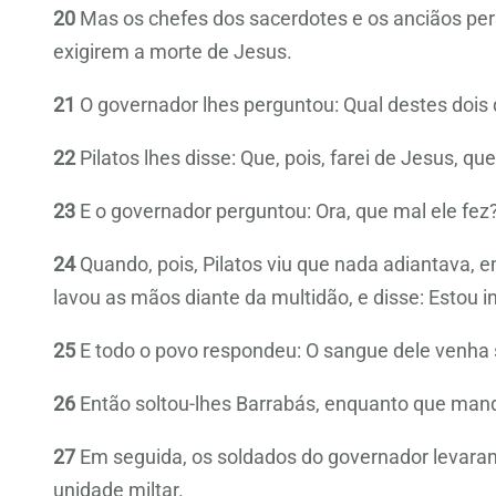
20
Mas os chefes dos sacerdotes e os anciãos per
exigirem a morte de Jesus.
21
O governador lhes perguntou: Qual destes dois 
22
Pilatos lhes disse: Que, pois, farei de Jesus, q
23
E o governador perguntou: Ora, que mal ele fez
24
Quando, pois, Pilatos viu que nada adiantava, e
lavou as mãos diante da multidão, e disse: Estou 
25
E todo o povo respondeu: O sangue dele venha s
26
Então soltou-lhes Barrabás, enquanto que mando
27
Em seguida, os soldados do governador levaram 
unidade miltar.