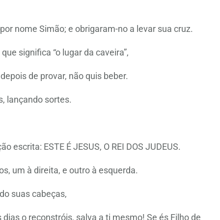
or nome Simão; e obrigaram-no a levar sua cruz.
e significa “o lugar da caveira”,
depois de provar, não quis beber.
s, lançando sortes.
ção escrita: ESTE É JESUS, O REI DOS JUDEUS.
s, um à direita, e outro à esquerda.
do suas cabeças,
dias o reconstróis, salva a ti mesmo! Se és Filho de