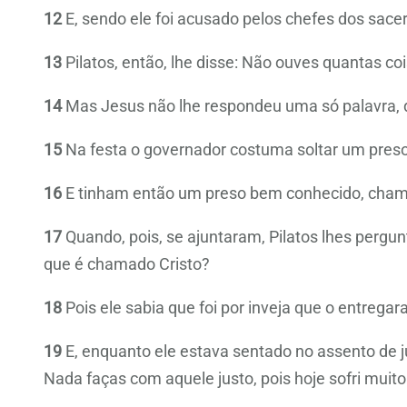
12
E, sendo ele foi acusado pelos chefes dos sace
13
Pilatos, então, lhe disse: Não ouves quantas c
14
Mas Jesus não lhe respondeu uma só palavra, d
15
Na festa o governador costuma soltar um pres
16
E tinham então um preso bem conhecido, cham
17
Quando, pois, se ajuntaram, Pilatos lhes pergun
que é chamado Cristo?
18
Pois ele sabia que foi por inveja que o entregar
19
E, enquanto ele estava sentado no assento de j
Nada faças com aquele justo, pois hoje sofri muit