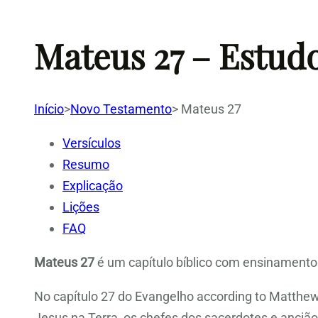
Mateus 27 – Estud
Início
>
Novo Testamento
>
Mateus 27
Versículos
Resumo
Explicação
Lições
FAQ
Mateus 27
é um capítulo bíblico com ensinamentos
No capítulo 27 do Evangelho according to Matthew
Jesus na Terra, os chefes dos sacerdotes e ancião