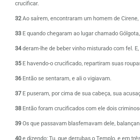
crucificar.
32
Ao saírem, encontraram um homem de Cirene, p
33
E quando chegaram ao lugar chamado Gólgota, qu
34
deram-lhe de beber vinho misturado com fel. E, 
35
E havendo-o crucificado, repartiram suas roupa
36
Então se sentaram, e ali o vigiavam.
37
E puseram, por cima de sua cabeça, sua acusa
38
Então foram crucificados com ele dois criminoso
39
Os que passavam blasfemavam dele, balançan
40
e dizendo: Tu, que derrubas o Templo, e em três 