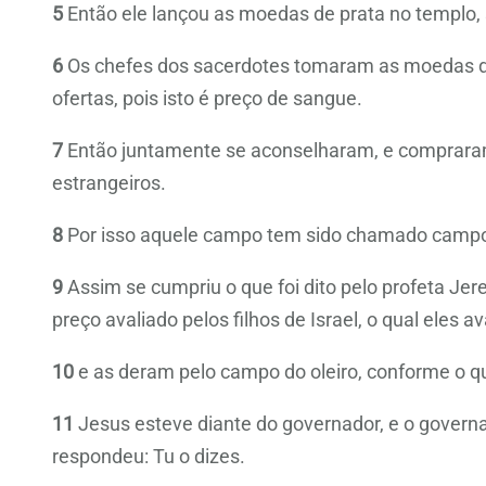
5
Então ele lançou as moedas de prata no templo, sa
6
Os chefes dos sacerdotes tomaram as moedas de p
ofertas, pois isto é preço de sangue.
7
Então juntamente se aconselharam, e compraram 
estrangeiros.
8
Por isso aquele campo tem sido chamado campo
9
Assim se cumpriu o que foi dito pelo profeta Je
preço avaliado pelos filhos de Israel, o qual eles a
10
e as deram pelo campo do oleiro, conforme o 
11
Jesus esteve diante do governador, e o governa
respondeu: Tu o dizes.