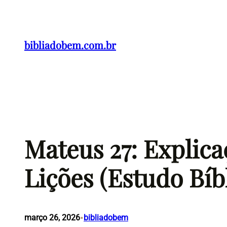
Pular
para
o
bibliadobem.com.br
conteúdo
Mateus 27: Explic
Lições (Estudo Bíb
•
março 26, 2026
bibliadobem