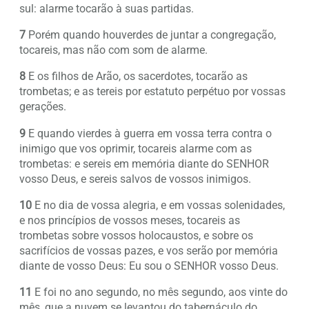
sul: alarme tocarão à suas partidas.
7
Porém quando houverdes de juntar a congregação,
tocareis, mas não com som de alarme.
8
E os filhos de Arão, os sacerdotes, tocarão as
trombetas; e as tereis por estatuto perpétuo por vossas
gerações.
9
E quando vierdes à guerra em vossa terra contra o
inimigo que vos oprimir, tocareis alarme com as
trombetas: e sereis em memória diante do SENHOR
vosso Deus, e sereis salvos de vossos inimigos.
10
E no dia de vossa alegria, e em vossas solenidades,
e nos princípios de vossos meses, tocareis as
trombetas sobre vossos holocaustos, e sobre os
sacrifícios de vossas pazes, e vos serão por memória
diante de vosso Deus: Eu sou o SENHOR vosso Deus.
11
E foi no ano segundo, no mês segundo, aos vinte do
mês, que a nuvem se levantou do tabernáculo do