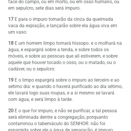
face do campo, ou em morto, ou em osso humano, ou
em sepulcro, sete dias será impuro.
17
E para o impuro tomarão da cinza da queimada
vaca da expiação, e lançarão sobre ela água viva em
um vaso:
18
E um homem limpo tomará hissopo. e o molhará na
água, e espargirá sobre a tenda, e sobre todos os
móveis, e sobre as pessoas que ali estiverem, e sobre
aquele que houver tocado o osso, ou o matado, ou o
cadáver, ou o sepulcro:
19
E o limpo espargirá sobre o impuro ao terceiro e ao
sétimo dia: e quando o haverá purificado ao dia sétimo,
ele lavará logo suas roupas, e a si mesmo se lavará
com água, e será limpo à tarde.
20
E o que for impuro, e não se purificar, a tal pessoa
será eliminada dentre a congregação, porquanto
contaminou o tabernáculo do SENHOR: não foi
espargida sobre ele a água de separação, é impuro.