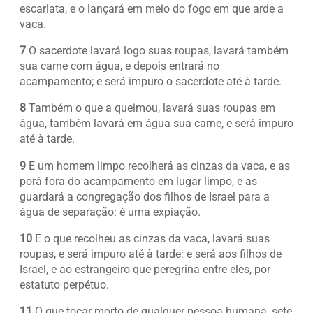
escarlata, e o lançará em meio do fogo em que arde a
vaca.
7
O sacerdote lavará logo suas roupas, lavará também
sua carne com água, e depois entrará no
acampamento; e será impuro o sacerdote até à tarde.
8
Também o que a queimou, lavará suas roupas em
água, também lavará em água sua carne, e será impuro
até à tarde.
9
E um homem limpo recolherá as cinzas da vaca, e as
porá fora do acampamento em lugar limpo, e as
guardará a congregação dos filhos de Israel para a
água de separação: é uma expiação.
10
E o que recolheu as cinzas da vaca, lavará suas
roupas, e será impuro até à tarde: e será aos filhos de
Israel, e ao estrangeiro que peregrina entre eles, por
estatuto perpétuo.
11
O que tocar morto de qualquer pessoa humana, sete