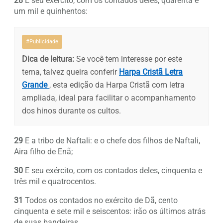
28
E seu exército, com os contados deles, quarenta e
um mil e quinhentos:
#Publicidade
Dica de leitura:
Se você tem interesse por este
tema, talvez queira conferir
Harpa Cristã Letra
Grande
, esta edição da Harpa Cristã com letra
ampliada, ideal para facilitar o acompanhamento
dos hinos durante os cultos.
29
E a tribo de Naftali: e o chefe dos filhos de Naftali,
Aira filho de Enã;
30
E seu exército, com os contados deles, cinquenta e
três mil e quatrocentos.
31
Todos os contados no exército de Dã, cento
cinquenta e sete mil e seiscentos: irão os últimos atrás
de suas bandeiras.