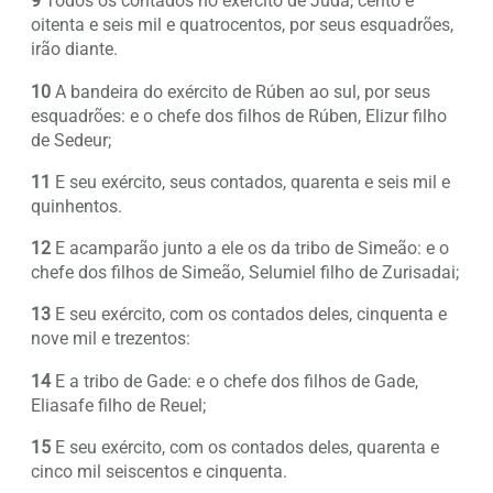
9
Todos os contados no exército de Judá, cento e
oitenta e seis mil e quatrocentos, por seus esquadrões,
irão diante.
10
A bandeira do exército de Rúben ao sul, por seus
esquadrões: e o chefe dos filhos de Rúben, Elizur filho
de Sedeur;
11
E seu exército, seus contados, quarenta e seis mil e
quinhentos.
12
E acamparão junto a ele os da tribo de Simeão: e o
chefe dos filhos de Simeão, Selumiel filho de Zurisadai;
13
E seu exército, com os contados deles, cinquenta e
nove mil e trezentos:
14
E a tribo de Gade: e o chefe dos filhos de Gade,
Eliasafe filho de Reuel;
15
E seu exército, com os contados deles, quarenta e
cinco mil seiscentos e cinquenta.