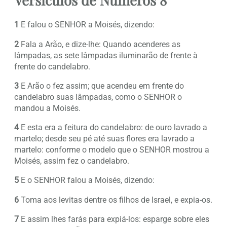
1
E falou o SENHOR a Moisés, dizendo:
2
Fala a Arão, e dize-lhe: Quando acenderes as
lâmpadas, as sete lâmpadas iluminarão de frente à
frente do candelabro.
3
E Arão o fez assim; que acendeu em frente do
candelabro suas lâmpadas, como o SENHOR o
mandou a Moisés.
4
E esta era a feitura do candelabro: de ouro lavrado a
martelo; desde seu pé até suas flores era lavrado a
martelo: conforme o modelo que o SENHOR mostrou a
Moisés, assim fez o candelabro.
5
E o SENHOR falou a Moisés, dizendo:
6
Toma aos levitas dentre os filhos de Israel, e expia-os.
7
E assim lhes farás para expiá-los: esparge sobre eles