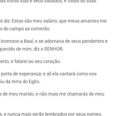
suas novas luas e seus sábados, e todas as suas
ais diz: Estas são meu salário, que meus amantes me
ais do campo as comerão.
 incensos a Baal, e se adornava de seus pendentes e
squecido de mim, diz o SENHOR.
serto, e falarei ao seu coração.
or porta de esperança; e ali ela cantará como nos
u da terra do Egito.
ás de meu marido, e não mais me chamarás de meu
ns, e nunca mais serão lembrados por seus nomes.