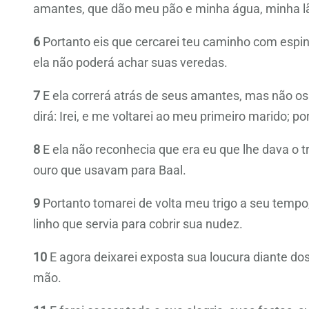
amantes, que dão meu pão e minha água, minha lã
6
Portanto eis que cercarei teu caminho com espi
ela não poderá achar suas veredas.
7
E ela correrá atrás de seus amantes, mas não os
dirá: Irei, e me voltarei ao meu primeiro marido; 
8
E ela não reconhecia que era eu que lhe dava o trig
ouro que usavam para Baal.
9
Portanto tomarei de volta meu trigo a seu tempo,
linho que servia para cobrir sua nudez.
10
E agora deixarei exposta sua loucura diante do
mão.