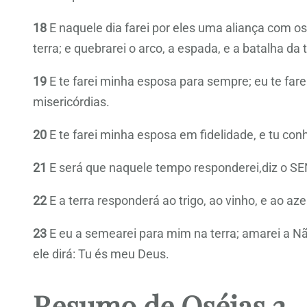
18
E naquele dia farei por eles uma aliança com os
terra; e quebrarei o arco, a espada, e a batalha da 
19
E te farei minha esposa para sempre; eu te fare
misericórdias.
20
E te farei minha esposa em fidelidade, e tu c
21
E será que naquele tempo responderei,diz o SEN
22
E a terra responderá ao trigo, ao vinho, e ao aze
23
E eu a semearei para mim na terra; amarei a N
ele dirá: Tu és meu Deus.
Resumo de Oséias 2