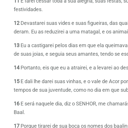
11
E farei cessar toda a sua alegria, suas festas, 
festividades.
12
Devastarei suas vides e suas figueiras, das qu
deram. Eu as reduzirei a uma matagal, e os anim
13
Eu a castigarei pelos dias em que ela queimava
de suas joias, e seguia seus amantes, tendo se e
14
Portanto, eis que eu a atrairei, e a levarei ao de
15
E dali lhe darei suas vinhas, e o vale de Acor p
tempos de sua juventude, como no dia em que subi
16
E será naquele dia, diz o SENHOR, me chamar
Baal.
17
Porque tirarei de sua boca os nomes dos baali