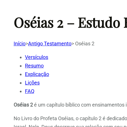
Oséias 2 – Estudo
Início
>
Antigo Testamento
>
Oséias 2
Versículos
Resumo
Explicação
Lições
FAQ
Oséias 2
é um capítulo bíblico com ensinamentos i
No Livro do Profeta Oséias, o capítulo 2 é dedica
Israel. Nele, Deus descreve sua relação com seu p