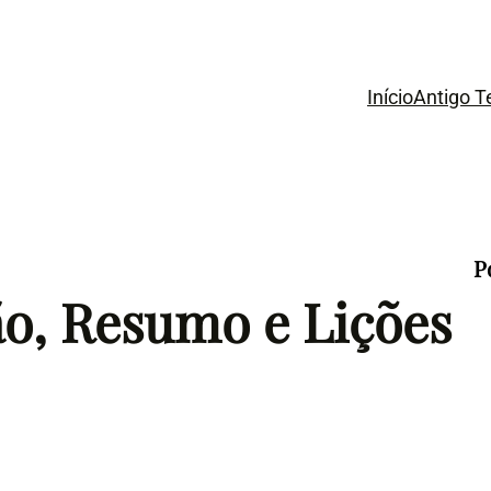
Início
Antigo 
P
ão, Resumo e Lições