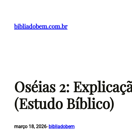
Pular
para
o
bibliadobem.com.br
conteúdo
Oséias 2: Explicaç
(Estudo Bíblico)
•
março 18, 2026
bibliadobem