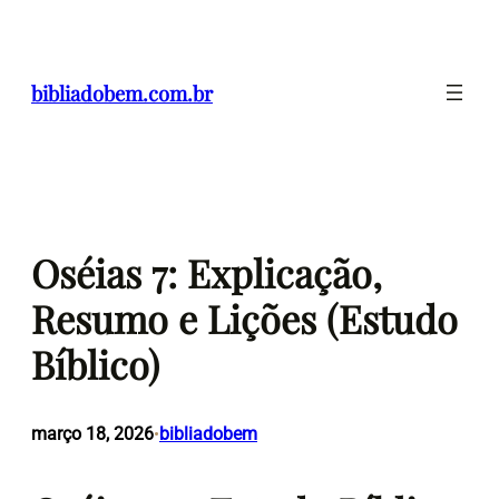
Pular
para
o
bibliadobem.com.br
conteúdo
Oséias 7: Explicação,
Resumo e Lições (Estudo
Bíblico)
março 18, 2026
bibliadobem
•