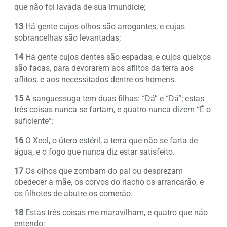
que não foi lavada de sua imundície;
13
Há gente cujos olhos são arrogantes, e cujas
sobrancelhas são levantadas;
14
Há gente cujos dentes são espadas, e cujos queixos
são facas, para devorarem aos aflitos da terra aos
aflitos, e aos necessitados dentre os homens.
15
A sanguessuga tem duas filhas: “Dá” e “Dá”; estas
três coisas nunca se fartam, e quatro nunca dizem “É o
suficiente”:
16
O Xeol, o útero estéril, a terra que não se farta de
água, e o fogo que nunca diz estar satisfeito.
17
Os olhos que zombam do pai ou desprezam
obedecer à mãe, os corvos do riacho os arrancarão, e
os filhotes de abutre os comerão.
18
Estas três coisas me maravilham, e quatro que não
entendo: