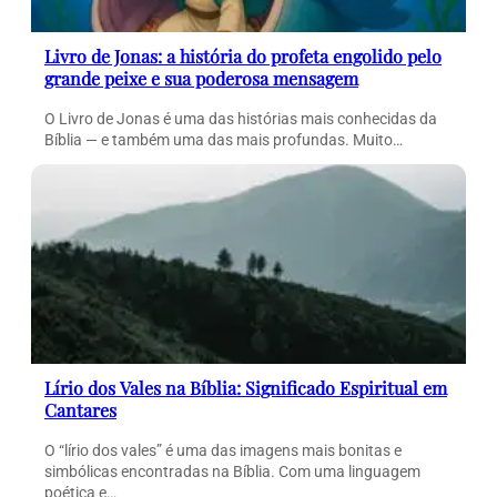
Livro de Jonas: a história do profeta engolido pelo
grande peixe e sua poderosa mensagem
O Livro de Jonas é uma das histórias mais conhecidas da
Bíblia — e também uma das mais profundas. Muito…
Lírio dos Vales na Bíblia: Significado Espiritual em
Cantares
O “lírio dos vales” é uma das imagens mais bonitas e
simbólicas encontradas na Bíblia. Com uma linguagem
poética e…