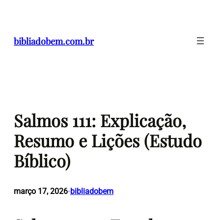
Pular
para
o
bibliadobem.com.br
conteúdo
Salmos 111: Explicação,
Resumo e Lições (Estudo
Bíblico)
março 17, 2026
bibliadobem
•