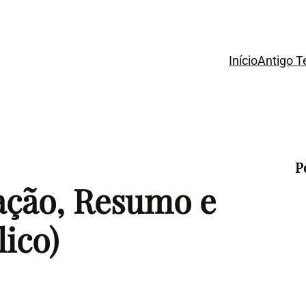
Início
Antigo 
P
cação, Resumo e
lico)