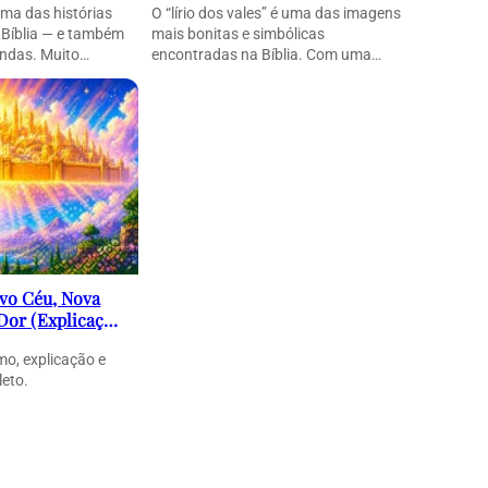
uma das histórias
O “lírio dos vales” é uma das imagens
 Bíblia — e também
mais bonitas e simbólicas
ndas. Muito…
encontradas na Bíblia. Com uma
linguagem poética e…
ovo Céu, Nova
 Dor (Explicação
mo, explicação e
leto.