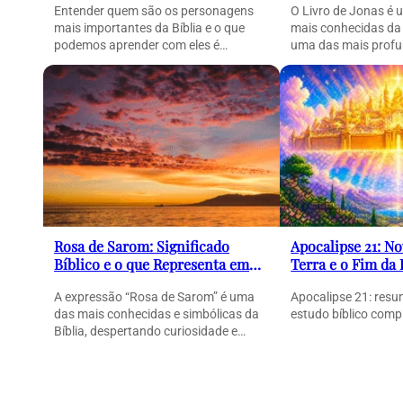
Entender quem são os personagens
O Livro de Jonas é 
mais importantes da Bíblia e o que
mais conhecidas da
podemos aprender com eles é
uma das mais profu
essencial para compreender…
Rosa de Sarom: Significado
Apocalipse 21: N
Bíblico e o que Representa em
Terra e o Fim da
Cantares
Completa)
A expressão “Rosa de Sarom” é uma
Apocalipse 21: resu
das mais conhecidas e simbólicas da
estudo bíblico comp
Bíblia, despertando curiosidade e
reflexão em muitos…