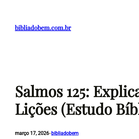
Pular
para
o
bibliadobem.com.br
conteúdo
Salmos 125: Expli
Lições (Estudo Bíb
•
março 17, 2026
bibliadobem