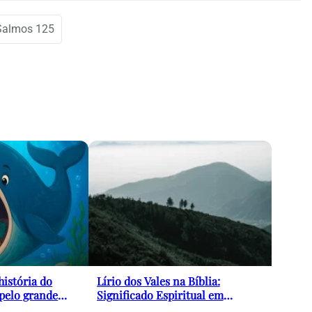
Salmos 125
história do
Lírio dos Vales na Bíblia:
 pelo grande
Significado Espiritual em
erosa mensagem
Cantares