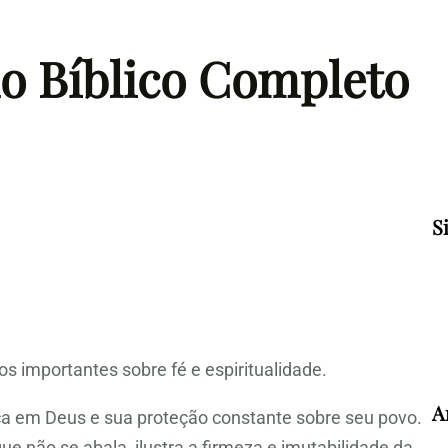
do Bíblico Completo
S
s importantes sobre fé e espiritualidade.
A
nça em Deus e sua proteção constante sobre seu povo.
e não se abala, ilustra a firmeza e imutabilidade da