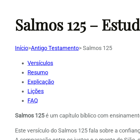
Salmos 125 – Estu
Início
>
Antigo Testamento
>
Salmos 125
Versículos
Resumo
Explicação
Lições
FAQ
Salmos 125
é um capítulo bíblico com ensinamento
Este versículo do Salmos 125 fala sobre a confia
A comparação entre os justos e o monte de Sião, qu