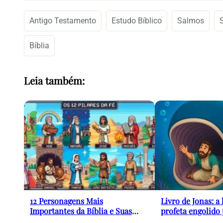
Antigo Testamento
Estudo Bíblico
Salmos
Bíblia
Leia também:
12 Personagens Mais
Livro de Jonas: a 
Importantes da Bíblia e Suas
profeta engolido
Histórias (Guia Completo)
peixe e sua pod