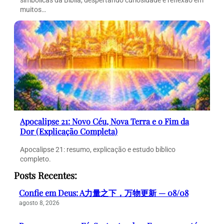
simbólicas da Bíblia, despertando curiosidade e reflexão em
muitos…
Apocalipse 21: Novo Céu, Nova Terra e o Fim da
Dor (Explicação Completa)
Apocalipse 21: resumo, explicação e estudo bíblico
completo.
Posts Recentes:
Confie em Deus: A力量之下，万物更新 — 08/08
agosto 8, 2026