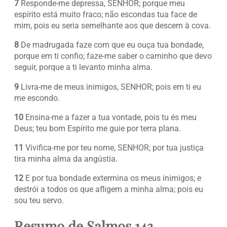
7
Responde-me depressa, SENHOR; porque meu
espírito está muito fraco; não escondas tua face de
mim, pois eu seria semelhante aos que descem à cova.
8
De madrugada faze com que eu ouça tua bondade,
porque em ti confio; faze-me saber o caminho que devo
seguir, porque a ti levanto minha alma.
9
Livra-me de meus inimigos, SENHOR; pois em ti eu
me escondo.
10
Ensina-me a fazer a tua vontade, pois tu és meu
Deus; teu bom Espírito me guie por terra plana.
11
Vivifica-me por teu nome, SENHOR; por tua justiça
tira minha alma da angústia.
12
E por tua bondade extermina os meus inimigos; e
destrói a todos os que afligem a minha alma; pois eu
sou teu servo.
Resumo de Salmos 143