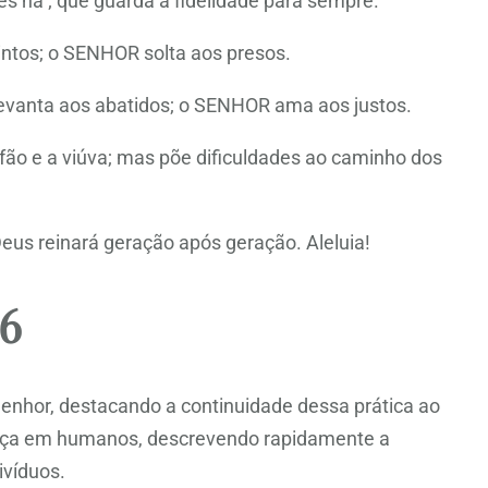
les há ; que guarda a fidelidade para sempre.
intos; o SENHOR solta aos presos.
vanta aos abatidos; o SENHOR ama aos justos.
ão e a viúva; mas põe dificuldades ao caminho dos
eus reinará geração após geração. Aleluia!
6
Senhor, destacando a continuidade dessa prática ao
fiança em humanos, descrevendo rapidamente a
ivíduos.