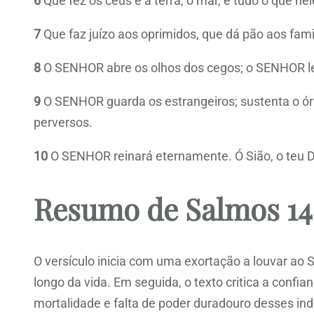
6
Que fez os céus e a terra, o mar, e tudo o que ne
7
Que faz juízo aos oprimidos, que dá pão aos fam
8
O SENHOR abre os olhos dos cegos; o SENHOR le
9
O SENHOR guarda os estrangeiros; sustenta o órf
perversos.
10
O SENHOR reinará eternamente. Ó Sião, o teu D
Resumo de Salmos 14
O versículo inicia com uma exortação a louvar ao 
longo da vida. Em seguida, o texto critica a con
mortalidade e falta de poder duradouro desses ind