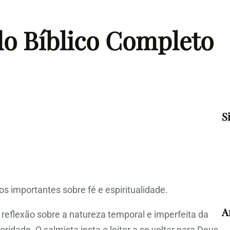
do Bíblico Completo
S
s importantes sobre fé e espiritualidade.
A
eflexão sobre a natureza temporal e imperfeita da
idade. O salmista insta o leitor a se voltar para Deus