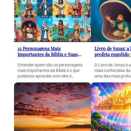
12 Personagens Mais
Livro de Jonas: a 
Importantes da Bíblia e Suas
profeta engolido
Histórias (Guia Completo)
peixe e sua pod
Entender quem são os personagens
O Livro de Jonas é 
mais importantes da Bíblia e o que
mais conhecidas da
podemos aprender com eles é
uma das mais profu
essencial para compreender…