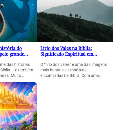
história do
Lírio dos Vales na Bíblia:
 pelo grande
Significado Espiritual em
erosa mensagem
Cantares
uma das histórias
O “lírio dos vales” é uma das imagens
 Bíblia — e também
mais bonitas e simbólicas
ndas. Muito…
encontradas na Bíblia. Com uma
linguagem poética e…