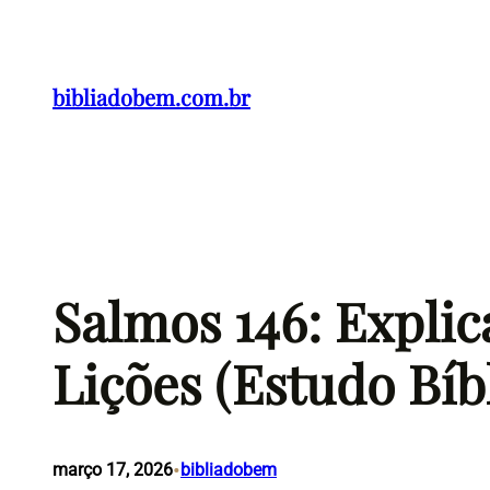
Pular
para
o
bibliadobem.com.br
conteúdo
Salmos 146: Expli
Lições (Estudo Bíb
•
março 17, 2026
bibliadobem