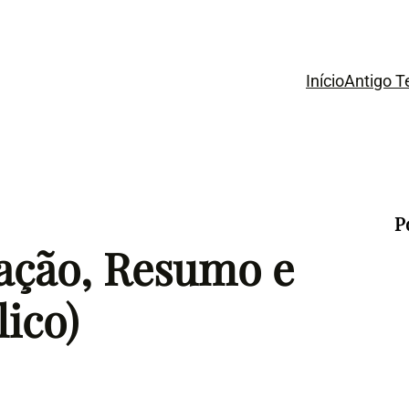
Início
Antigo 
P
cação, Resumo e
lico)