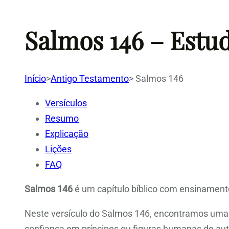
Salmos 146 – Estu
Início
>
Antigo Testamento
>
Salmos 146
Versículos
Resumo
Explicação
Lições
FAQ
Salmos 146
é um capítulo bíblico com ensinamento
Neste versículo do Salmos 146, encontramos uma r
confiança em príncipes ou figuras humanas de autor