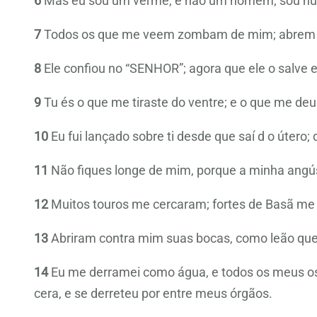
6
Mas eu sou um verme, e não um homem; sou hum
7
Todos os que me veem zombam de mim; abrem os
8
Ele confiou no “SENHOR”; agora que ele o salve e 
9
Tu és o que me tiraste do ventre; e o que me de
10
Eu fui lançado sobre ti desde que saí d o útero
11
Não fiques longe de mim, porque a minha angús
12
Muitos touros me cercaram; fortes de Basã me
13
Abriram contra mim suas bocas, como leão que
14
Eu me derramei como água, e todos os meus os
cera, e se derreteu por entre meus órgãos.