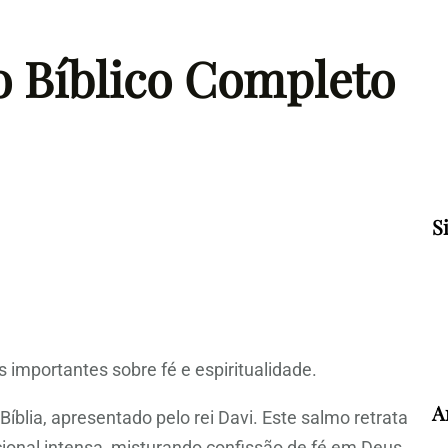
o Bíblico Completo
S
 importantes sobre fé e espiritualidade.
A
blia, apresentado pelo rei Davi. Este salmo retrata
cional intensa, misturando confissão de fé em Deus