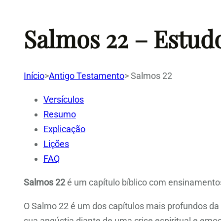
Salmos 22 – Estud
Início
>
Antigo Testamento
>
Salmos 22
Versículos
Resumo
Explicação
Lições
FAQ
Salmos 22
é um capítulo bíblico com ensinamentos
O Salmo 22 é um dos capítulos mais profundos da Bí
sua angústia diante de uma crise espiritual e emo