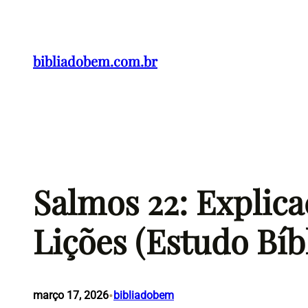
Pular
para
o
bibliadobem.com.br
conteúdo
Salmos 22: Explic
Lições (Estudo Bíb
•
março 17, 2026
bibliadobem