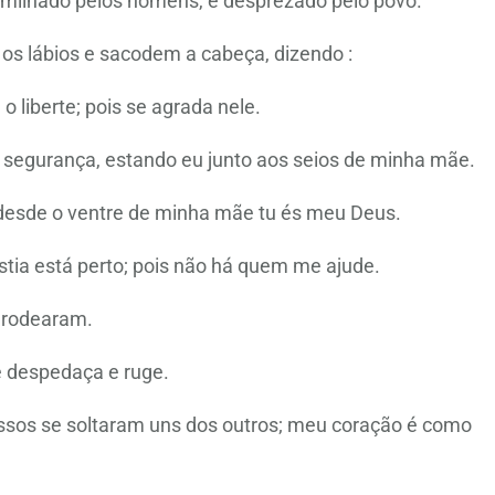
ilhado pelos homens, e desprezado pelo povo.
 lábios e sacodem a cabeça, dizendo :
o liberte; pois se agrada nele.
u segurança, estando eu junto aos seios de minha mãe.
; desde o ventre de minha mãe tu és meu Deus.
tia está perto; pois não há quem me ajude.
 rodearam.
 despedaça e ruge.
sos se soltaram uns dos outros; meu coração é como