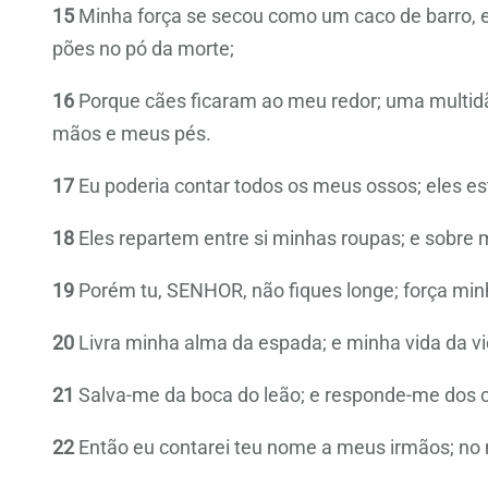
15
Minha força se secou como um caco de barro, e
pões no pó da morte;
16
Porque cães ficaram ao meu redor; uma multid
mãos e meus pés.
17
Eu poderia contar todos os meus ossos; eles e
18
Eles repartem entre si minhas roupas; e sobre 
19
Porém tu, SENHOR, não fiques longe; força minh
20
Livra minha alma da espada; e minha vida da vi
21
Salva-me da boca do leão; e responde-me dos c
22
Então eu contarei teu nome a meus irmãos; no 