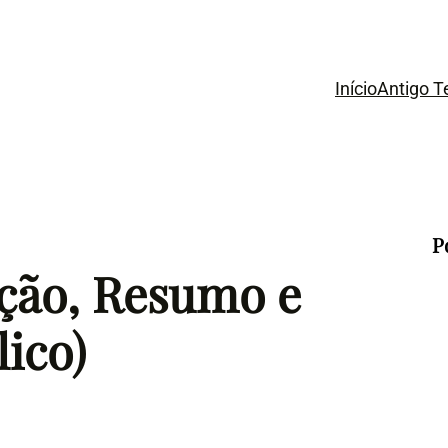
Início
Antigo 
P
ação, Resumo e
lico)