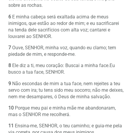
sobre as rochas.
6
E minha cabeça será exaltada acima de meus
inimigos, que estão ao redor de mim; e eu sacrificarei
na tenda dele sacrifícios com alta voz; cantarei e
louvarei ao SENHOR.
7
Ouve, SENHOR, minha voz, quando eu clamo; tem
piedade de mim, e responde-me.
8
Ele diz a ti, meu coração: Buscai a minha face.Eu
busco a tua face, SENHOR.
9
Não escondas de mim a tua face, nem rejeites a teu
servo com ira; tu tens sido meu socorro; não me deixes,
nem me desampares, ó Deus de minha salvação.
10
Porque meu pai e minha mãe me abandonaram,
mas o SENHOR me recolherá.
11
Ensina-me, SENHOR, o teu caminho; e guia-me pela
via correta, por causa dos meus inimigos.