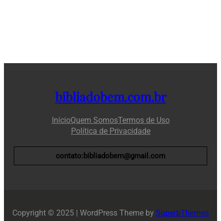
bibliadobem.com.br
Início
Quem Somos
Termos de Uso
Política de Privacidade
contato:bibliadobem@gmail.com
Copyright © 2025 | WordPress Theme by
SuperbThemes