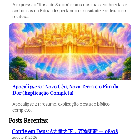
A expressão “Rosa de Sarom” é uma das mais conhecidas e
simbólicas da Bíblia, despertando curiosidade e reflexão em
muitos…
Apocalipse 21: Novo Céu, Nova Terra e o Fim da
Dor (Explicação Completa)
Apocalipse 21: resumo, explicação e estudo bíblico
completo.
Posts Recentes:
Confie em Deus: A力量之下，万物更新 — 08/08
agosto 8, 2026