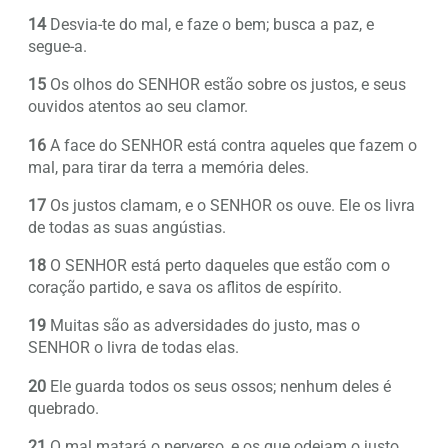
14
Desvia-te do mal, e faze o bem; busca a paz, e
segue-a.
15
Os olhos do SENHOR estão sobre os justos, e seus
ouvidos atentos ao seu clamor.
16
A face do SENHOR está contra aqueles que fazem o
mal, para tirar da terra a memória deles.
17
Os justos clamam, e o SENHOR os ouve. Ele os livra
de todas as suas angústias.
18
O SENHOR está perto daqueles que estão com o
coração partido, e sava os aflitos de espírito.
19
Muitas são as adversidades do justo, mas o
SENHOR o livra de todas elas.
20
Ele guarda todos os seus ossos; nenhum deles é
quebrado.
21
O mal matará o perverso, e os que odeiam o justo