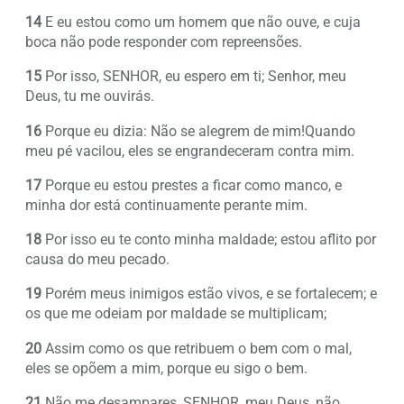
14
E eu estou como um homem que não ouve, e cuja
boca não pode responder com repreensões.
15
Por isso, SENHOR, eu espero em ti; Senhor, meu
Deus, tu me ouvirás.
16
Porque eu dizia: Não se alegrem de mim!Quando
meu pé vacilou, eles se engrandeceram contra mim.
17
Porque eu estou prestes a ficar como manco, e
minha dor está continuamente perante mim.
18
Por isso eu te conto minha maldade; estou aflito por
causa do meu pecado.
19
Porém meus inimigos estão vivos, e se fortalecem; e
os que me odeiam por maldade se multiplicam;
20
Assim como os que retribuem o bem com o mal,
eles se opõem a mim, porque eu sigo o bem.
21
Não me desampares, SENHOR, meu Deus, não