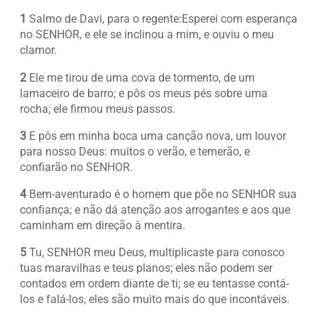
1
Salmo de Davi, para o regente:Esperei com esperança
no SENHOR, e ele se inclinou a mim, e ouviu o meu
clamor.
2
Ele me tirou de uma cova de tormento, de um
lamaceiro de barro; e pôs os meus pés sobre uma
rocha; ele firmou meus passos.
3
E pôs em minha boca uma canção nova, um louvor
para nosso Deus: muitos o verão, e temerão, e
confiarão no SENHOR.
4
Bem-aventurado é o homem que põe no SENHOR sua
confiança; e não dá atenção aos arrogantes e aos que
caminham em direção à mentira.
5
Tu, SENHOR meu Deus, multiplicaste para conosco
tuas maravilhas e teus planos; eles não podem ser
contados em ordem diante de ti; se eu tentasse contá-
los e falá-los, eles são muito mais do que incontáveis.