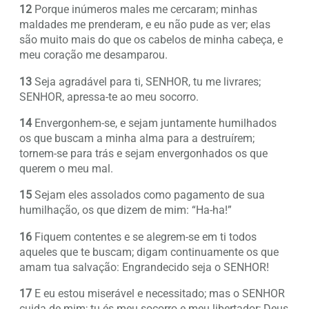
12
Porque inúmeros males me cercaram; minhas
maldades me prenderam, e eu não pude as ver; elas
são muito mais do que os cabelos de minha cabeça, e
meu coração me desamparou.
13
Seja agradável para ti, SENHOR, tu me livrares;
SENHOR, apressa-te ao meu socorro.
14
Envergonhem-se, e sejam juntamente humilhados
os que buscam a minha alma para a destruírem;
tornem-se para trás e sejam envergonhados os que
querem o meu mal.
15
Sejam eles assolados como pagamento de sua
humilhação, os que dizem de mim: “Ha-ha!”
16
Fiquem contentes e se alegrem-se em ti todos
aqueles que te buscam; digam continuamente os que
amam tua salvação: Engrandecido seja o SENHOR!
17
E eu estou miserável e necessitado; mas o SENHOR
cuida de mim; tu és meu socorro e meu libertador; Deus