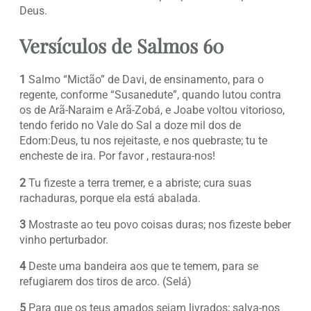
Deus.
Versículos de Salmos 60
1
Salmo “Mictão” de Davi, de ensinamento, para o
regente, conforme “Susanedute”, quando lutou contra
os de Arã-Naraim e Arã-Zobá, e Joabe voltou vitorioso,
tendo ferido no Vale do Sal a doze mil dos de
Edom:Deus, tu nos rejeitaste, e nos quebraste; tu te
encheste de ira. Por favor , restaura-nos!
2
Tu fizeste a terra tremer, e a abriste; cura suas
rachaduras, porque ela está abalada.
3
Mostraste ao teu povo coisas duras; nos fizeste beber
vinho perturbador.
4
Deste uma bandeira aos que te temem, para se
refugiarem dos tiros de arco. (Selá)
5
Para que os teus amados sejam livrados; salva-nos