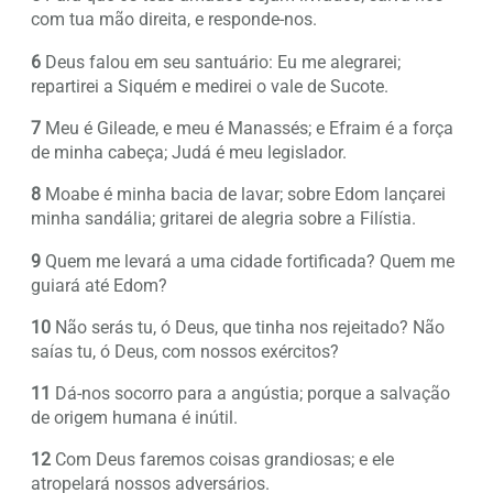
com tua mão direita, e responde-nos.
6
Deus falou em seu santuário: Eu me alegrarei;
repartirei a Siquém e medirei o vale de Sucote.
7
Meu é Gileade, e meu é Manassés; e Efraim é a força
de minha cabeça; Judá é meu legislador.
8
Moabe é minha bacia de lavar; sobre Edom lançarei
minha sandália; gritarei de alegria sobre a Filístia.
9
Quem me levará a uma cidade fortificada? Quem me
guiará até Edom?
10
Não serás tu, ó Deus, que tinha nos rejeitado? Não
saías tu, ó Deus, com nossos exércitos?
11
Dá-nos socorro para a angústia; porque a salvação
de origem humana é inútil.
12
Com Deus faremos coisas grandiosas; e ele
atropelará nossos adversários.