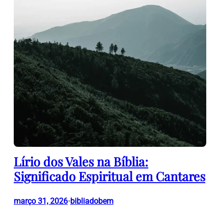
Lírio dos Vales na Bíblia:
Significado Espiritual em Cantares
março 31, 2026
bibliadobem
•