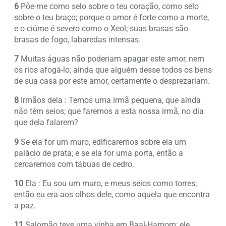
6
Põe-me como selo sobre o teu coração, como selo
sobre o teu braço; porque o amor é forte como a morte,
e o ciúme é severo como o Xeol; suas brasas são
brasas de fogo, labaredas intensas.
7
Muitas águas não poderiam apagar este amor, nem
os rios afogá-lo; ainda que alguém desse todos os bens
de sua casa por este amor, certamente o desprezariam.
8
Irmãos dela : Temos uma irmã pequena, que ainda
não têm seios; que faremos a esta nossa irmã, no dia
que dela falarem?
9
Se ela for um muro, edificaremos sobre ela um
palácio de prata; e se ela for uma porta, então a
cercaremos com tábuas de cedro.
10
Ela : Eu sou um muro, e meus seios como torres;
então eu era aos olhos dele, como aquela que encontra
a paz.
11
Salomão teve uma vinha em Baal-Hamom; ele