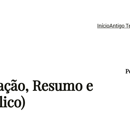
Início
Antigo 
P
cação, Resumo e
lico)