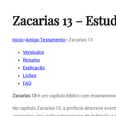
Zacarias 13 – Estu
Início
>
Antigo Testamento
>
Zacarias 13
Versículos
Resumo
Explicação
Lições
FAQ
Zacarias 13
é um capítulo bíblico com ensinamento
No capítulo Zacarias 13, a profecia descreve event
apresenta uma visão esperançosa de redenção e pu