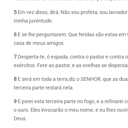
5
Em vez disso, dirá: Não sou profeta; sou lavrado
minha juventude.
6
E se lhe perguntarem: Que feridas são estas em 
casa de meus amigos.
7
Desperta-te, ó espada, contra o pastor e contr
exércitos. Fere ao pastor, e as ovelhas se dispers
8
E será em toda a terra,diz o SENHOR, que as dua
terceira parte restará nela.
9
E porei esta terceira parte no fogo, e a refinarei
o ouro. Eles invocarão o meu nome, e eu lhes ouvi
Deus.