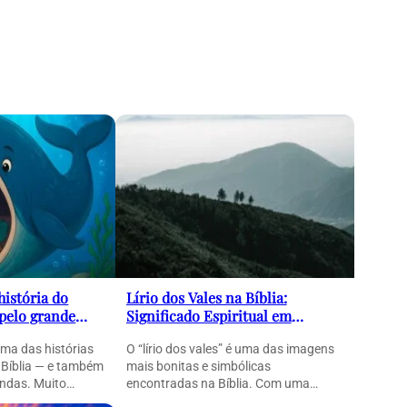
história do
Lírio dos Vales na Bíblia:
 pelo grande
Significado Espiritual em
erosa mensagem
Cantares
uma das histórias
O “lírio dos vales” é uma das imagens
 Bíblia — e também
mais bonitas e simbólicas
ndas. Muito…
encontradas na Bíblia. Com uma
linguagem poética e…