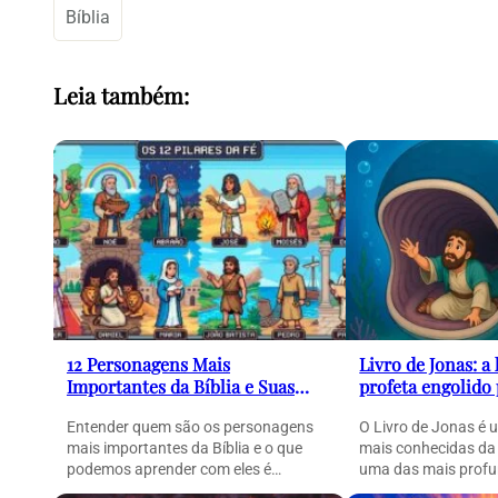
Bíblia
Leia também:
12 Personagens Mais
Livro de Jonas: a 
Importantes da Bíblia e Suas
profeta engolido
Histórias (Guia Completo)
peixe e sua pod
Entender quem são os personagens
O Livro de Jonas é 
mais importantes da Bíblia e o que
mais conhecidas da
podemos aprender com eles é
uma das mais profu
essencial para compreender…