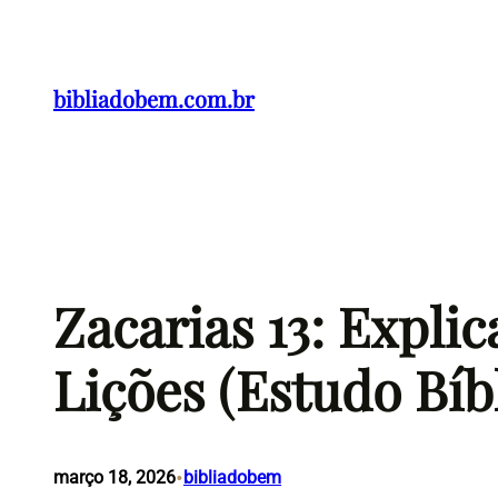
Pular
para
o
bibliadobem.com.br
conteúdo
Zacarias 13: Expli
Lições (Estudo Bíb
•
março 18, 2026
bibliadobem