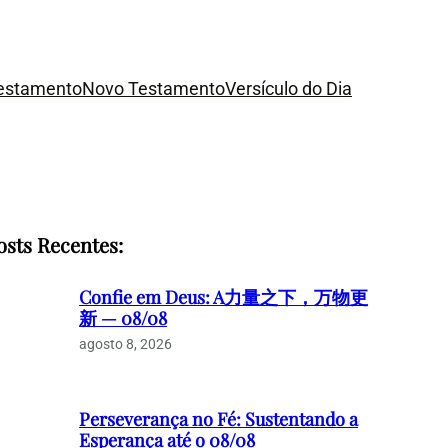
Testamento
Novo Testamento
Versículo do Dia
osts Recentes:
Confie em Deus: A力量之下，万物更
新 — 08/08
agosto 8, 2026
Perseverança no Fé: Sustentando a
Esperança até o 08/08