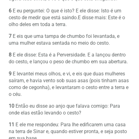
6
E eu perguntei: O que é isto? E ele disse: Isto é um
cesto de medir que está saindo.E disse mais: Este é o
olho deles em toda a terra.
7
E eis que uma tampa de chumbo foi levantada, e
uma mulher estava sentada no meio do cesto.
8
E ele disse: Esta é a Perversidade. E a lançou dentro
do cesto, e lançou o peso de chumbo em sua abertura.
9
E levantei meus olhos, e vi, e eis que duas mulheres
saíram, e havia vento sob suas asas (pois tinham asas
como de cegonha), e levantaram o cesto entre a terra e
o céu.
10
Então eu disse ao anjo que falava comigo: Para
onde elas estão levando o cesto?
11
E ele me respondeu: Para lhe edificarem uma casa
na terra de Sinar e, quando estiver pronta, e seja posto
em sua base.