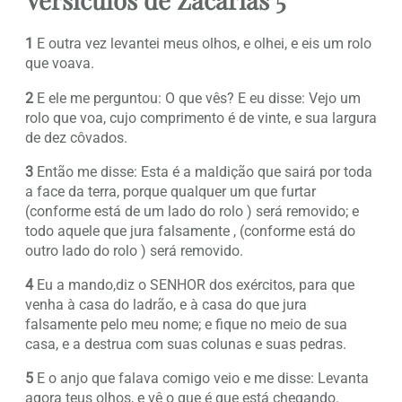
1
E outra vez levantei meus olhos, e olhei, e eis um rolo
que voava.
2
E ele me perguntou: O que vês? E eu disse: Vejo um
rolo que voa, cujo comprimento é de vinte, e sua largura
de dez côvados.
3
Então me disse: Esta é a maldição que sairá por toda
a face da terra, porque qualquer um que furtar
(conforme está de um lado do rolo ) será removido; e
todo aquele que jura falsamente , (conforme está do
outro lado do rolo ) será removido.
4
Eu a mando,diz o SENHOR dos exércitos, para que
venha à casa do ladrão, e à casa do que jura
falsamente pelo meu nome; e fique no meio de sua
casa, e a destrua com suas colunas e suas pedras.
5
E o anjo que falava comigo veio e me disse: Levanta
agora teus olhos, e vê o que é que está chegando.