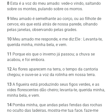
8
Esta é a voz do meu amado: vede-o vindo, saltando
sobre os montes, pulando sobre os morros.
9
Meu amado é semelhante ao corço, ou ao filhote de
cervos; eis que está atrás de nossa parede, olhando
pelas janelas, observando pelas grades.
10
Meu amado me responde, e me diz:Ele : Levanta-te,
querida minha, minha bela, e vem.
11
Porque eis que o inverno já passou; a chuva se
acabou, e foi embora.
12
As flores aparecem na terra, o tempo da cantoria
chegou; e ouve-se a voz da rolinha em nossa terra.
13
A figueira está produzindo seus figos verdes, e as
vides florescentes dão cheiro; levanta-te, querida minha,
minha bela, e vem.
14
Pomba minha, que andas pelas fendas das rochas
no oculto das ladeiras, mostra-me tua face, faze-me