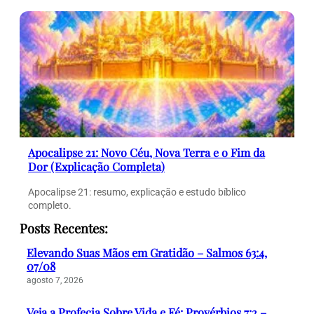
Apocalipse 21: Novo Céu, Nova Terra e o Fim da
Dor (Explicação Completa)
Apocalipse 21: resumo, explicação e estudo bíblico
completo.
Posts Recentes:
Elevando Suas Mãos em Gratidão – Salmos 63:4,
07/08
agosto 7, 2026
Veja a Profecia Sobre Vida e Fé: Provérbios 7:2 –