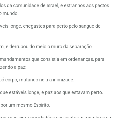
dos da comunidade de Israel, e estranhos aos pactos
no mundo.
veis longe, chegastes para perto pelo sangue de
 um, e derrubou do meio o muro da separação.
os mandamentos que consistia em ordenanças, para
zendo a paz;
só corpo, matando nela a inimizade.
 que estáveis longe, e paz aos que estavam perto.
 por um mesmo Espírito.
eiros, mas sim, concidadãos dos santos, e membros da