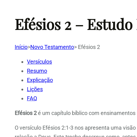
Efésios 2 – Estudo
Início
>
Novo Testamento
>
Efésios 2
Versículos
Resumo
Explicação
Lições
FAQ
Efésios 2
é um capítulo bíblico com ensinamentos i
O versículo Efésios 2:1-3 nos apresenta uma visão
relação a Deus. Este trecho descreve como, antes 