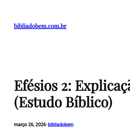
Pular
para
o
bibliadobem.com.br
conteúdo
Efésios 2: Explica
(Estudo Bíblico)
•
março 26, 2026
bibliadobem