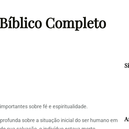
 Bíblico Completo
S
mportantes sobre fé e espiritualidade.
A
 profunda sobre a situação inicial do ser humano em
de sua salvação, o indivíduo estava morto