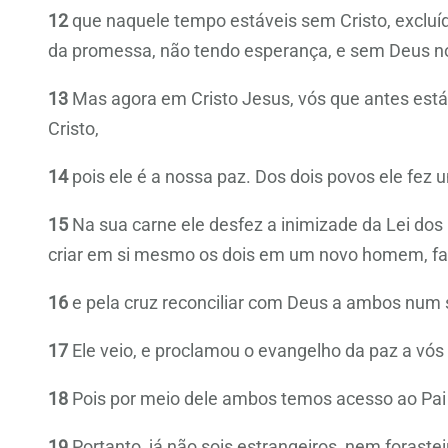
12
que naquele tempo estáveis sem Cristo, excluí
da promessa, não tendo esperança, e sem Deus 
13
Mas agora em Cristo Jesus, vós que antes está
Cristo,
14
pois ele é a nossa paz. Dos dois povos ele fez
15
Na sua carne ele desfez a inimizade da Lei d
criar em si mesmo os dois em um novo homem, fa
16
e pela cruz reconciliar com Deus a ambos num 
17
Ele veio, e proclamou o evangelho da paz a vós
18
Pois por meio dele ambos temos acesso ao Pai
19
Portanto, já não sois estrangeiros, nem forast