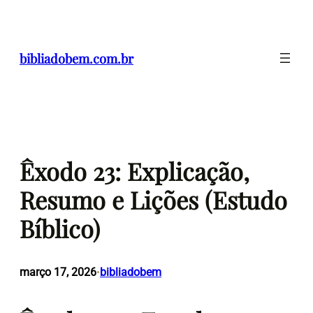
Pular
para
o
bibliadobem.com.br
conteúdo
Êxodo 23: Explicação,
Resumo e Lições (Estudo
Bíblico)
março 17, 2026
bibliadobem
•