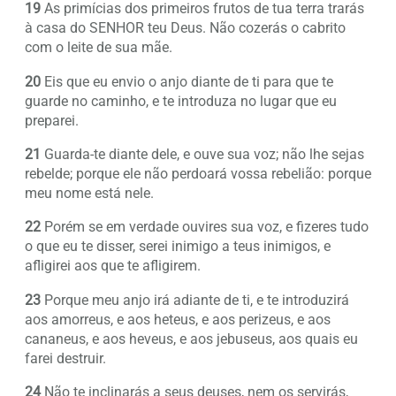
19
As primícias dos primeiros frutos de tua terra trarás
à casa do SENHOR teu Deus. Não cozerás o cabrito
com o leite de sua mãe.
20
Eis que eu envio o anjo diante de ti para que te
guarde no caminho, e te introduza no lugar que eu
preparei.
21
Guarda-te diante dele, e ouve sua voz; não lhe sejas
rebelde; porque ele não perdoará vossa rebelião: porque
meu nome está nele.
22
Porém se em verdade ouvires sua voz, e fizeres tudo
o que eu te disser, serei inimigo a teus inimigos, e
afligirei aos que te afligirem.
23
Porque meu anjo irá adiante de ti, e te introduzirá
aos amorreus, e aos heteus, e aos perizeus, e aos
cananeus, e aos heveus, e aos jebuseus, aos quais eu
farei destruir.
24
Não te inclinarás a seus deuses, nem os servirás,