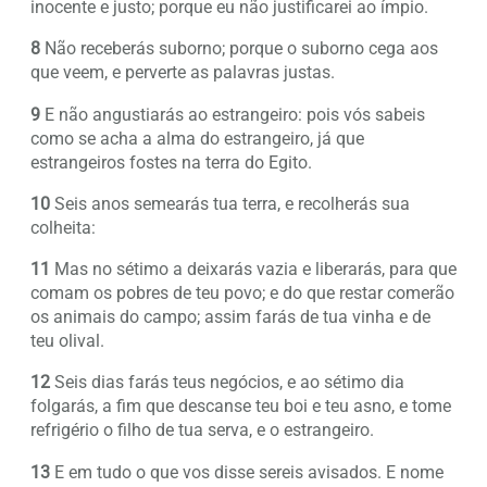
inocente e justo; porque eu não justificarei ao ímpio.
8
Não receberás suborno; porque o suborno cega aos
que veem, e perverte as palavras justas.
9
E não angustiarás ao estrangeiro: pois vós sabeis
como se acha a alma do estrangeiro, já que
estrangeiros fostes na terra do Egito.
10
Seis anos semearás tua terra, e recolherás sua
colheita:
11
Mas no sétimo a deixarás vazia e liberarás, para que
comam os pobres de teu povo; e do que restar comerão
os animais do campo; assim farás de tua vinha e de
teu olival.
12
Seis dias farás teus negócios, e ao sétimo dia
folgarás, a fim que descanse teu boi e teu asno, e tome
refrigério o filho de tua serva, e o estrangeiro.
13
E em tudo o que vos disse sereis avisados. E nome