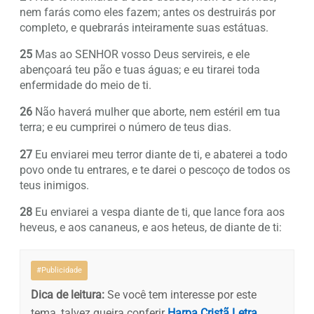
nem farás como eles fazem; antes os destruirás por
completo, e quebrarás inteiramente suas estátuas.
25
Mas ao SENHOR vosso Deus servireis, e ele
abençoará teu pão e tuas águas; e eu tirarei toda
enfermidade do meio de ti.
26
Não haverá mulher que aborte, nem estéril em tua
terra; e eu cumprirei o número de teus dias.
27
Eu enviarei meu terror diante de ti, e abaterei a todo
povo onde tu entrares, e te darei o pescoço de todos os
teus inimigos.
28
Eu enviarei a vespa diante de ti, que lance fora aos
heveus, e aos cananeus, e aos heteus, de diante de ti:
#Publicidade
Dica de leitura:
Se você tem interesse por este
tema, talvez queira conferir
Harpa Cristã Letra