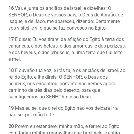
16
Vai, e junta os anciãos de Israel, e dize-lhes: O
SENHOR, o Deus de vossos pais, o Deus de Abraão, de
Isaque, e de Jacó, me apareceu, dizendo: Certamente
vos visitei, e vi o que se faz convosco no Egito;
17
E disse: Eu vos tirarei da aflição do Egito à terra dos
cananeus, e dos heteus, e dos amorreus, e dos perizeus,
e dos heveus, e dos jebuseus, a uma terra que flui leite
e mel.
18
E ouvirão tua voz; e irás tu, e os anciãos de Israel, ao
rei do Egito, e lhe direis: O SENHOR, o Deus dos
hebreus, nos encontrou; portanto nós iremos agora
caminho de três dias pelo deserto, para que
sacrifiquemos ao SENHOR nosso Deus.
19
Mas eu sei que o rei do Egito não vos deixará ir a
não ser por mão forte.
20
Porém eu estenderei minha mão, e ferirei ao Egito
com todas minhas maravilhas que farei nele, e então