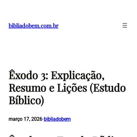
Pular
para
o
bibliadobem.com.br
conteúdo
Êxodo 3: Explicação,
Resumo e Lições (Estudo
Bíblico)
março 17, 2026
bibliadobem
•