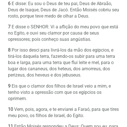
6
E disse: Eu sou o Deus de teu pai, Deus de Abraão,
Deus de Isaque, Deus de Jacó. Então Moisés cobriu seu
rosto, porque teve medo de olhar a Deus.
7
E disse o SENHOR: Vi a aflição do meu povo que está
no Egito, e ouvi seu clamor por causa de seus
opressores; pois conheço suas angústias.
8
Por isso desci para livrá-los da mão dos egípcios, e
tirá-los daquela terra, fazendo-os subir para uma terra
boa e larga, para uma terra que flui leite e mel, para o
lugar dos cananeus, dos heteus, dos amorreus, dos
perizeus, dos heveus e dos jebuseus.
9
Eis que o clamor dos filhos de Israel veio a mim, e
tenho visto a opressão com que os egípcios os
oprimem.
10
Vem, pois, agora, e te enviarei a Faraó, para que tires
meu povo, os filhos de Israel, do Egito.
11
Então Moisés respondeu a Deus: Quem sou eu, para