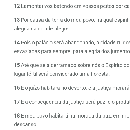
12
Lamentai-vos batendo em vossos peitos por cau
13
Por causa da terra do meu povo, na qual espinh
alegria na cidade alegre.
14
Pois o palácio será abandonado, a cidade ruidosa
esvaziadas para sempre, para alegria dos jumentos
15
Até que seja derramado sobre nós o Espírito do a
lugar fértil será considerado uma floresta.
16
E o juízo habitará no deserto, e a justiça morará
17
E a consequência da justiça será paz; e o produ
18
E meu povo habitará na morada da paz, em mor
descanso.