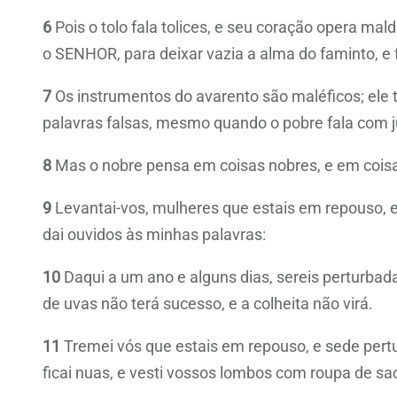
6
Pois o tolo fala tolices, e seu coração opera mal
o SENHOR, para deixar vazia a alma do faminto, e
7
Os instrumentos do avarento são maléficos; ele 
palavras falsas, mesmo quando o pobre fala com j
8
Mas o nobre pensa em coisas nobres, e em cois
9
Levantai-vos, mulheres que estais em repouso, e o
dai ouvidos às minhas palavras:
10
Daqui a um ano e alguns dias, sereis perturbada
de uvas não terá sucesso, e a colheita não virá.
11
Tremei vós que estais em repouso, e sede pertur
ficai nuas, e vesti vossos lombos com roupa de sac