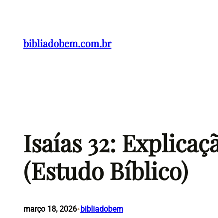
Pular
para
o
bibliadobem.com.br
conteúdo
Isaías 32: Explica
(Estudo Bíblico)
•
março 18, 2026
bibliadobem