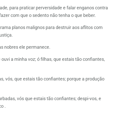
dade, para praticar perversidade e falar enganos contra
 fazer com que o sedento não tenha o que beber.
trama planos malignos para destruir aos aflitos com
ustiça.
as nobres ele permanece.
uvi a minha voz; ó filhas, que estais tão confiantes,
s, vós, que estais tão confiantes; porque a produção
badas, vós que estais tão confiantes; despi-vos, e
o .