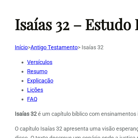
Isaías 32 – Estudo
Início
>
Antigo Testamento
>
Isaías 32
Versículos
Resumo
Explicação
Lições
FAQ
Isaías 32
é um capítulo bíblico com ensinamentos i
O capítulo Isaías 32 apresenta uma visão esperanç
disso. O texto descreve um cenário onde a justiça