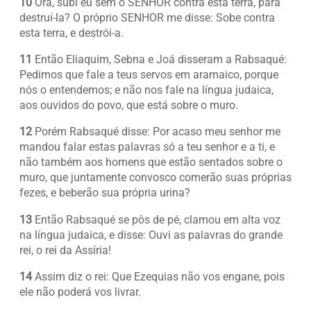
10
Ora, subi eu sem o SENHOR contra esta terra, para
destruí-la? O próprio SENHOR me disse: Sobe contra
esta terra, e destrói-a.
11
Então Eliaquim, Sebna e Joá disseram a Rabsaqué:
Pedimos que fale a teus servos em aramaico, porque
nós o entendemos; e não nos fale na língua judaica,
aos ouvidos do povo, que está sobre o muro.
12
Porém Rabsaqué disse: Por acaso meu senhor me
mandou falar estas palavras só a teu senhor e a ti, e
não também aos homens que estão sentados sobre o
muro, que juntamente convosco comerão suas próprias
fezes, e beberão sua própria urina?
13
Então Rabsaqué se pôs de pé, clamou em alta voz
na língua judaica, e disse: Ouvi as palavras do grande
rei, o rei da Assíria!
14
Assim diz o rei: Que Ezequias não vos engane, pois
ele não poderá vos livrar.