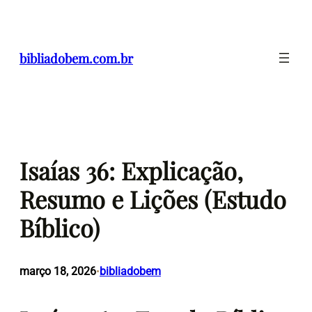
Pular
para
o
bibliadobem.com.br
conteúdo
Isaías 36: Explicação,
Resumo e Lições (Estudo
Bíblico)
março 18, 2026
bibliadobem
•