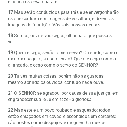
e nunca os desampararei.
17
Mas serão conduzidos para trás e se envergonharão
os que confiam em imagens de escultura, e dizem às
imagens de fundição: Vós sois nossos deuses.
18
Surdos, ouvi; e vós cegos, olhai para que possais
ver.
19
Quem é cego, senão o meu servo? Ou surdo, como o
meu mensageiro, a quem envio? Quem é cego como o
aliançado, e cego como o servo do SENHOR?
20
Tu vês muitas coisas, porém não as guardas;
mesmo abrindo os ouvidos, contudo nada ouve.
21
O SENHOR se agradou, por causa de sua justiça, em
engrandecer sua lei, e em fazê -la gloriosa.
22
Mas este é um povo roubado e saqueado; todos
estão enlaçados em covas, e escondidos em cárceres;
são postos como despojos, e ninguém há que os