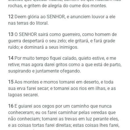
rochas, e gritem de alegria do cume dos montes.
12
Deem glória ao SENHOR, e anunciem louvor a ele
nas terras do litoral.
13
O SENHOR sairá como guerreiro, como homem de
guerra despertará o seu zelo; ele gritará, e fará grade
ruído; e dominará a seus inimigos.
14
Por muito tempo fiquei calado, quieto estive, e me
retive; mas agora darei gritos como a que está de parto,
suspirando e juntamente ofegando.
15
Aos montes e morros tornarei em deserto, e toda
sua erva farei secar; e tornarei aos rios em ilhas, e as
lagoas secarei.
16
E guiarei aos cegos por um caminho que nunca
conheceram; eu os farei caminhar pelas veredas que
não conheciam; tornarei as trevas em luz perante eles,
e as coisas tortas farei direitas; estas coisas lhes farei,