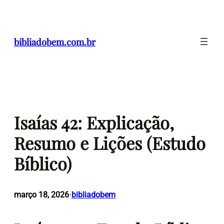
Pular
para
o
bibliadobem.com.br
conteúdo
Isaías 42: Explicação,
Resumo e Lições (Estudo
Bíblico)
março 18, 2026
bibliadobem
•