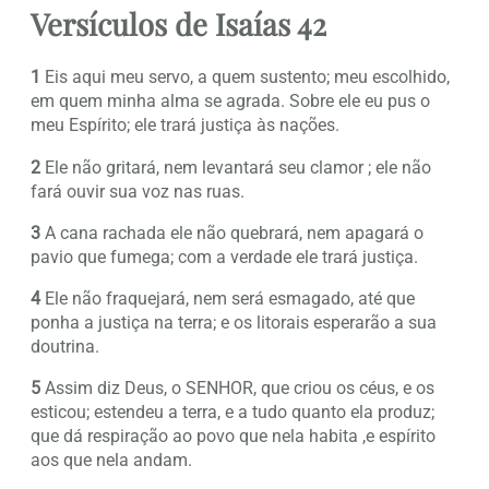
Versículos de Isaías 42
1
Eis aqui meu servo, a quem sustento; meu escolhido,
em quem minha alma se agrada. Sobre ele eu pus o
meu Espírito; ele trará justiça às nações.
2
Ele não gritará, nem levantará seu clamor ; ele não
fará ouvir sua voz nas ruas.
3
A cana rachada ele não quebrará, nem apagará o
pavio que fumega; com a verdade ele trará justiça.
4
Ele não fraquejará, nem será esmagado, até que
ponha a justiça na terra; e os litorais esperarão a sua
doutrina.
5
Assim diz Deus, o SENHOR, que criou os céus, e os
esticou; estendeu a terra, e a tudo quanto ela produz;
que dá respiração ao povo que nela habita ,e espírito
aos que nela andam.