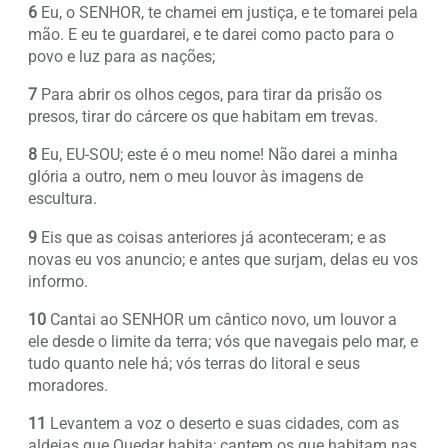
6
Eu, o SENHOR, te chamei em justiça, e te tomarei pela
mão. E eu te guardarei, e te darei como pacto para o
povo e luz para as nações;
7
Para abrir os olhos cegos, para tirar da prisão os
presos, tirar do cárcere os que habitam em trevas.
8
Eu, EU-SOU; este é o meu nome! Não darei a minha
glória a outro, nem o meu louvor às imagens de
escultura.
9
Eis que as coisas anteriores já aconteceram; e as
novas eu vos anuncio; e antes que surjam, delas eu vos
informo.
10
Cantai ao SENHOR um cântico novo, um louvor a
ele desde o limite da terra; vós que navegais pelo mar, e
tudo quanto nele há; vós terras do litoral e seus
moradores.
11
Levantem a voz o deserto e suas cidades, com as
aldeias que Quedar habita; cantem os que habitam nas