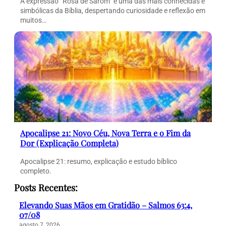
A expressão “Rosa de Sarom” é uma das mais conhecidas e
simbólicas da Bíblia, despertando curiosidade e reflexão em
muitos…
Apocalipse 21: Novo Céu, Nova Terra e o Fim da
Dor (Explicação Completa)
Apocalipse 21: resumo, explicação e estudo bíblico
completo.
Posts Recentes:
Elevando Suas Mãos em Gratidão – Salmos 63:4,
07/08
agosto 7, 2026