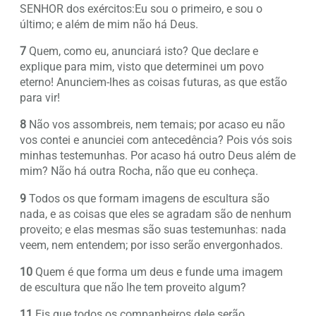
SENHOR dos exércitos:Eu sou o primeiro, e sou o
último; e além de mim não há Deus.
7
Quem, como eu, anunciará isto? Que declare e
explique para mim, visto que determinei um povo
eterno! Anunciem-lhes as coisas futuras, as que estão
para vir!
8
Não vos assombreis, nem temais; por acaso eu não
vos contei e anunciei com antecedência? Pois vós sois
minhas testemunhas. Por acaso há outro Deus além de
mim? Não há outra Rocha, não que eu conheça.
9
Todos os que formam imagens de escultura são
nada, e as coisas que eles se agradam são de nenhum
proveito; e elas mesmas são suas testemunhas: nada
veem, nem entendem; por isso serão envergonhados.
10
Quem é que forma um deus e funde uma imagem
de escultura que não lhe tem proveito algum?
11
Eis que todos os companheiros dele serão