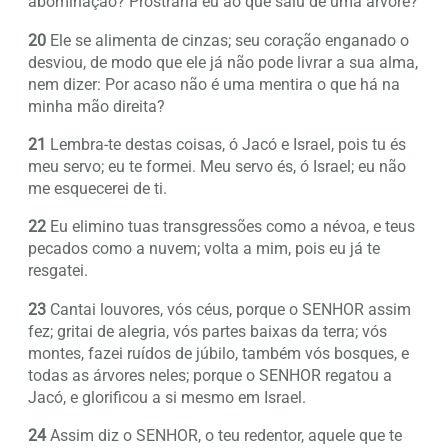
abominação? Prostraria eu ao que saiu de uma árvore?
20
Ele se alimenta de cinzas; seu coração enganado o
desviou, de modo que ele já não pode livrar a sua alma,
nem dizer: Por acaso não é uma mentira o que há na
minha mão direita?
21
Lembra-te destas coisas, ó Jacó e Israel, pois tu és
meu servo; eu te formei. Meu servo és, ó Israel; eu não
me esquecerei de ti.
22
Eu elimino tuas transgressões como a névoa, e teus
pecados como a nuvem; volta a mim, pois eu já te
resgatei.
23
Cantai louvores, vós céus, porque o SENHOR assim
fez; gritai de alegria, vós partes baixas da terra; vós
montes, fazei ruídos de júbilo, também vós bosques, e
todas as árvores neles; porque o SENHOR regatou a
Jacó, e glorificou a si mesmo em Israel.
24
Assim diz o SENHOR, o teu redentor, aquele que te