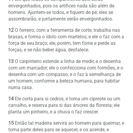
envergonhados, pois os artífices nada são além de
homens. Ajuntem-se todos, e fiquem de pé; eles se
assombrarão, e juntamente serão envergonhados.
12
O ferreiro, com a ferramenta de corte, trabalha nas
brasas, e forma o ídolo com martelos; e ele o faz com a
força de seu braço; ele, porém, tem fome e perde as
forças, e se não beber água, desfalece.
13
O carpinteiro estende a linha de medir, e o desenha
com um marcador; ele o confecciona com formões, e o
desenha com um compasso; e o faz à semelhança de
um homem, conforme a beleza humana, para habitar
numa casa.
14
Ele corta para si cedros, e toma um cipreste ou um
carvalho, e reserva para si das árvores da floresta; ele
planta um pinheiro, e a chuva o faz crescer.
15
Então tal madeira servirá ao homem para queimar, e
toma parte deles para se aquecer, e os acende, e