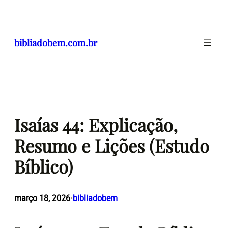
Pular
para
o
bibliadobem.com.br
conteúdo
Isaías 44: Explicação,
Resumo e Lições (Estudo
Bíblico)
março 18, 2026
bibliadobem
•