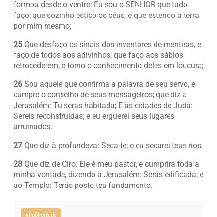
formou desde o ventre: Eu sou o SENHOR que tudo
faço; que sozinho estico os céus, e que estendo a terra
por mim mesmo;
25
Que desfaço os sinais dos inventores de mentiras, e
faço de todos aos adivinhos; que faço aos sábios
retrocederem, e torno o conhecimento deles em loucura;
26
Sou aquele que confirma a palavra de seu servo, e
cumpre o conselho de seus mensageiros; que diz a
Jerusalém: Tu serás habitada; E às cidades de Judá:
Sereis reconstruídas; e eu erguerei seus lugares
arruinados.
27
Que diz à profundeza: Seca-te; e eu secarei teus rios.
28
Que diz de Ciro: Ele é meu pastor, e cumprirá toda a
minha vontade, dizendo à Jerusalém: Serás edificada; e
ao Templo: Terás posto teu fundamento.
#Publicidade