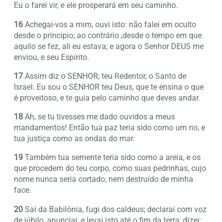
Eu o farei vir, e ele prosperará em seu caminho.
16
Achegai-vos a mim, ouvi isto: não falei em oculto
desde o princípio; ao contrário ,desde o tempo em que
aquilo se fez, ali eu estava; e agora o Senhor DEUS me
enviou, e seu Espírito.
17
Assim diz o SENHOR, teu Redentor, o Santo de
Israel: Eu sou o SENHOR teu Deus, que te ensina o que
é proveitoso, e te guia pelo caminho que deves andar.
18
Ah, se tu tivesses me dado ouvidos a meus
mandamentos! Então tua paz teria sido como um rio, e
tua justiça como as ondas do mar.
19
Também tua semente teria sido como a areia, e os
que procedem do teu corpo, como suas pedrinhas, cujo
nome nunca seria cortado, nem destruído de minha
face.
20
Saí da Babilônia, fugi dos caldeus; declarai com voz
de júbilo, anunciai, e levai isto até o fim da terra; dizei: