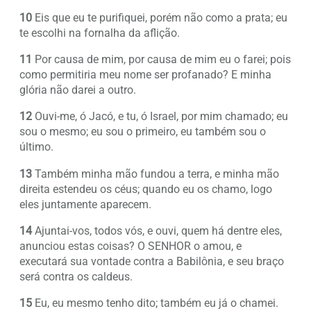
10
Eis que eu te purifiquei, porém não como a prata; eu
te escolhi na fornalha da aflição.
11
Por causa de mim, por causa de mim eu o farei; pois
como permitiria meu nome ser profanado? E minha
glória não darei a outro.
12
Ouvi-me, ó Jacó, e tu, ó Israel, por mim chamado; eu
sou o mesmo; eu sou o primeiro, eu também sou o
último.
13
Também minha mão fundou a terra, e minha mão
direita estendeu os céus; quando eu os chamo, logo
eles juntamente aparecem.
14
Ajuntai-vos, todos vós, e ouvi, quem há dentre eles,
anunciou estas coisas? O SENHOR o amou, e
executará sua vontade contra a Babilônia, e seu braço
será contra os caldeus.
15
Eu, eu mesmo tenho dito; também eu já o chamei.