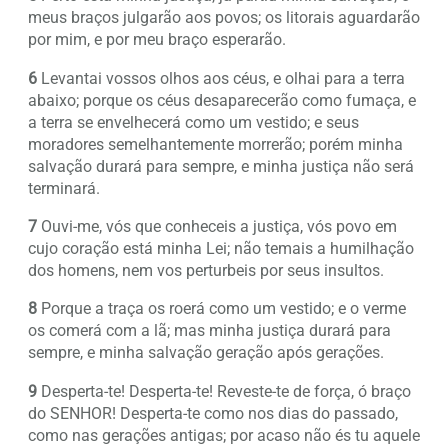
meus braços julgarão aos povos; os litorais aguardarão
por mim, e por meu braço esperarão.
6
Levantai vossos olhos aos céus, e olhai para a terra
abaixo; porque os céus desaparecerão como fumaça, e
a terra se envelhecerá como um vestido; e seus
moradores semelhantemente morrerão; porém minha
salvação durará para sempre, e minha justiça não será
terminará.
7
Ouvi-me, vós que conheceis a justiça, vós povo em
cujo coração está minha Lei; não temais a humilhação
dos homens, nem vos perturbeis por seus insultos.
8
Porque a traça os roerá como um vestido; e o verme
os comerá com a lã; mas minha justiça durará para
sempre, e minha salvação geração após gerações.
9
Desperta-te! Desperta-te! Reveste-te de força, ó braço
do SENHOR! Desperta-te como nos dias do passado,
como nas gerações antigas; por acaso não és tu aquele