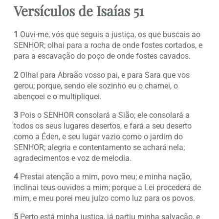
Versículos de Isaías 51
1
Ouvi-me, vós que seguis a justiça, os que buscais ao
SENHOR; olhai para a rocha de onde fostes cortados, e
para a escavação do poço de onde fostes cavados.
2
Olhai para Abraão vosso pai, e para Sara que vos
gerou; porque, sendo ele sozinho eu o chamei, o
abençoei e o multipliquei.
3
Pois o SENHOR consolará a Sião; ele consolará a
todos os seus lugares desertos, e fará a seu deserto
como a Éden, e seu lugar vazio como o jardim do
SENHOR; alegria e contentamento se achará nela;
agradecimentos e voz de melodia.
4
Prestai atenção a mim, povo meu; e minha nação,
inclinai teus ouvidos a mim; porque a Lei procederá de
mim, e meu porei meu juízo como luz para os povos.
5
Perto está minha justiça, já partiu minha salvação, e