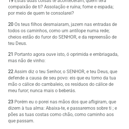
19
Estas duas coisas te aconteceram; quem terá
compaixão de ti? Assolação e ruína; fome e espada;
por meio de quem te consolarei?
20
Os teus filhos desmaiaram, jazem nas entradas de
todos os caminhos, como um antílope numa rede;
cheios estão do furor do SENHOR, e da repreensão de
teu Deus.
21
Portanto agora ouve isto, ó oprimida e embriagada,
mas não de vinho:
22
Assim diz o teu Senhor, o SENHOR, e teu Deus, que
defende a causa de seu povo: eis que eu tomo da tua
mão o cálice do cambaleio, os resíduos do cálice de
meu furor; nunca mais o beberás.
23
Porém eu o porei nas mãos dos que afligiram, que
dizem à tua alma: Abaixa-te, e passaremos sobre ti ; e
pões as tuas costas como chão, como caminho aos
que passam.