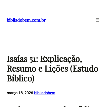
Pular
para
o
bibliadobem.com.br
conteúdo
Isaías 51: Explicação,
Resumo e Lições (Estudo
Bíblico)
março 18, 2026
bibliadobem
•