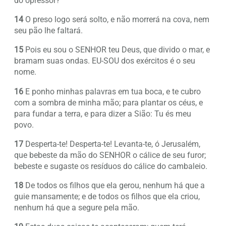
do opressor?
14
O preso logo será solto, e não morrerá na cova, nem
seu pão lhe faltará.
15
Pois eu sou o SENHOR teu Deus, que divido o mar, e
bramam suas ondas. EU-SOU dos exércitos é o seu
nome.
16
E ponho minhas palavras em tua boca, e te cubro
com a sombra de minha mão; para plantar os céus, e
para fundar a terra, e para dizer a Sião: Tu és meu
povo.
17
Desperta-te! Desperta-te! Levanta-te, ó Jerusalém,
que bebeste da mão do SENHOR o cálice de seu furor;
bebeste e sugaste os resíduos do cálice do cambaleio.
18
De todos os filhos que ela gerou, nenhum há que a
guie mansamente; e de todos os filhos que ela criou,
nenhum há que a segure pela mão.