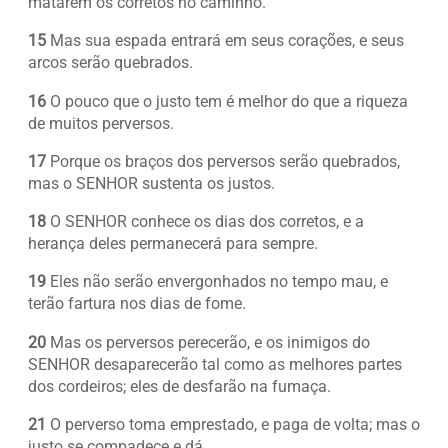
matarem os corretos no caminho.
15
Mas sua espada entrará em seus corações, e seus
arcos serão quebrados.
16
O pouco que o justo tem é melhor do que a riqueza
de muitos perversos.
17
Porque os braços dos perversos serão quebrados,
mas o SENHOR sustenta os justos.
18
O SENHOR conhece os dias dos corretos, e a
herança deles permanecerá para sempre.
19
Eles não serão envergonhados no tempo mau, e
terão fartura nos dias de fome.
20
Mas os perversos perecerão, e os inimigos do
SENHOR desaparecerão tal como as melhores partes
dos cordeiros; eles de desfarão na fumaça.
21
O perverso toma emprestado, e paga de volta; mas o
justo se compadece e dá.